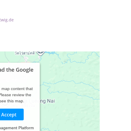
twig.de
ad the Google
d map content that
 Please review the
 see this map.
Accept
nagement Platform