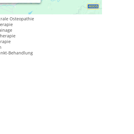
crale Osteopathie
herapie
ainage
herapie
erapie
n
unkt-Behandlung