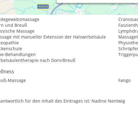
istungsspektrum:
aditionelle und komplementäre Medizin, Heilkunde
ndegewebsmassage
Craniosa
rn und Breuß
Faszient
assische Massage
Lymphdr
ssage mit manueller Extension der Halswirbelsäule
Massaget
teopathie
Physioth
ckenschule
Schröpfe
pe-Behandlungen
Triggerp
rbelsäulentherapie nach Dorn/Breuß
llness
euß-Massage
Fango
antwortlich für den Inhalt des Eintrages ist: Nadine Nentwig