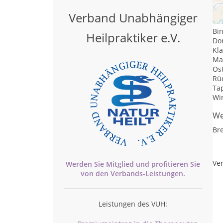
Le
Verband Unabhängiger
Tr
Bi
Heilpraktiker e.V.
Do
Kl
Ma
Os
Rü
Ta
Wi
We
Br
Ver
Werden Sie Mitglied und profitieren Sie
von den
Verbands-
Leistungen.
Leistungen des VUH: