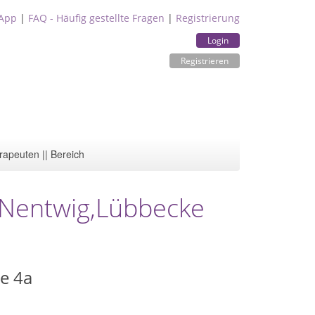
App
|
FAQ - Häufig gestellte Fragen
|
Registrierung
Login
Registrieren
rapeuten || Bereich
 Nentwig,Lübbecke
e 4a