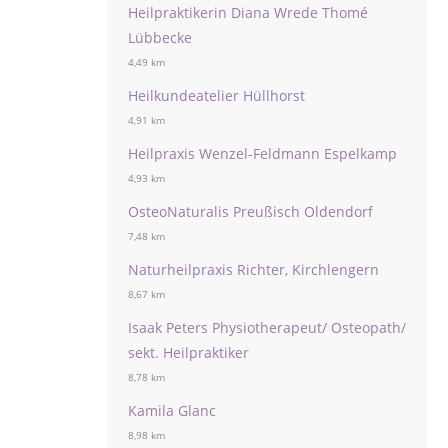
Heilpraktikerin Diana Wrede Thomé
Lübbecke
4,49 km
Heilkundeatelier Hüllhorst
4,91 km
Heilpraxis Wenzel-Feldmann Espelkamp
4,93 km
OsteoNaturalis Preußisch Oldendorf
7,48 km
Naturheilpraxis Richter, Kirchlengern
8,67 km
Isaak Peters Physiotherapeut/ Osteopath/
sekt. Heilpraktiker
8,78 km
Kamila Glanc
8,98 km