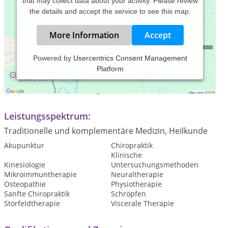
that may collect data about your activity. Please review
the details and accept the service to see this map.
More Information
Accept
Powered by
Usercentrics Consent Management
Platform
Praxiszeiten:
Termine nach Vereinbarung
Leistungsspektrum:
Traditionelle und komplementäre Medizin, Heilkunde
Akupunktur
Chiropraktik
Klinische
Kinesiologie
Untersuchungsmethoden
Mikroimmuntherapie
Neuraltherapie
Osteopathie
Physiotherapie
Sanfte Chiropraktik
Schröpfen
Störfeldtherapie
Viscerale Therapie