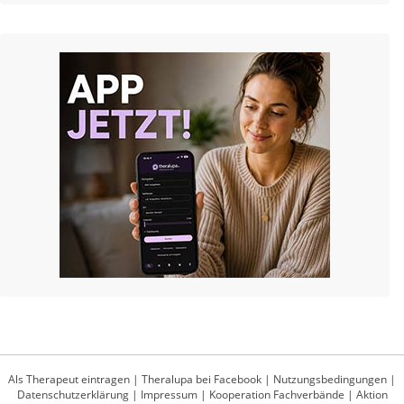
Als Therapeut eintragen
|
Theralupa bei Facebook
|
Nutzungsbedingungen
|
Datenschutzerklärung
|
Impressum
|
Kooperation Fachverbände
|
Aktion