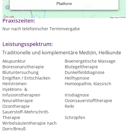
Platform
Heilpraktiker, seit 1997 in Hemer
Praxiszeiten:
Nur nach telefonischer Terminvergabe
Leistungsspektrum:
Traditionelle und komplementäre Medizin, Heilkunde
Akupunktur
Bioenergetische Massage
Bioresonanztherapie
Blutegeltherapie
Blutuntersuchung
Dunkelfelddiagnose
Entgiften / Entschlacken
Heilhypnose
Heilströmen
Homöopathie, klassisch
Injektions- &
Infusionstherapien
Irisdiagnose
Neuraltherapie
Ozonsauerstofftherapie
Ozontherapie
Reiki
Sauerstoff-Mehrschritt-
Therapie
Schröpfen
Wirbelsäulentherapie nach
Dorn/Breuß