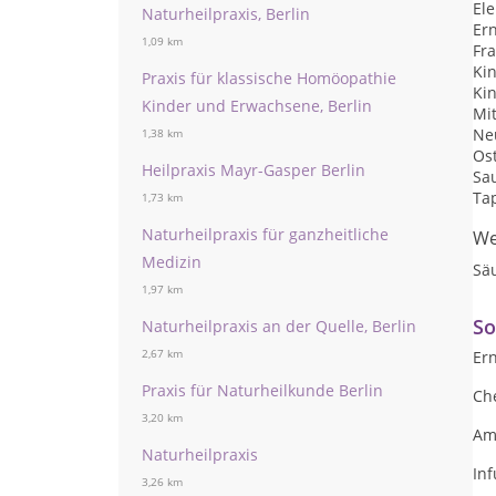
Ele
Naturheilpraxis, Berlin
Er
1,09 km
Fr
Ki
Praxis für klassische Homöopathie
Ki
Kinder und Erwachsene, Berlin
Mi
Ne
1,38 km
Os
Heilpraxis Mayr-Gasper Berlin
Sau
Ta
1,73 km
Naturheilpraxis für ganzheitliche
We
Medizin
Sä
1,97 km
So
Naturheilpraxis an der Quelle, Berlin
Er
2,67 km
Praxis für Naturheilkunde Berlin
Ch
3,20 km
Am
Naturheilpraxis
Inf
3,26 km