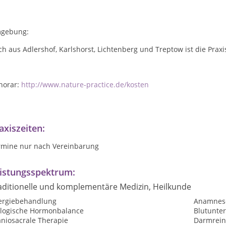
gebung:
h aus Adlershof, Karlshorst, Lichtenberg und Treptow ist die Praxi
norar:
http://www.nature-practice.de/kosten
axiszeiten:
rmine nur nach Vereinbarung
istungsspektrum:
aditionelle und komplementäre Medizin, Heilkunde
lergiebehandlung
Anamnes
ologische Hormonbalance
Blutunte
aniosacrale Therapie
Darmrein