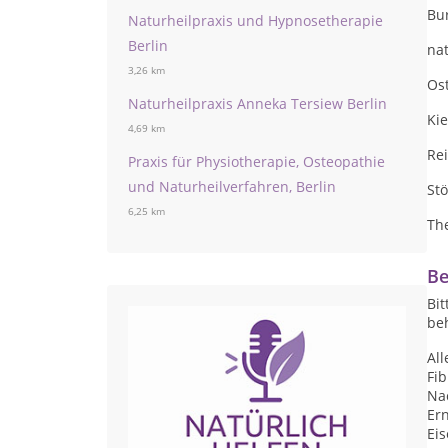
Bu
Naturheilpraxis und Hypnosetherapie
Berlin
na
3,26 km
Os
Naturheilpraxis Anneka Tersiew Berlin
Ki
4,69 km
Re
Praxis für Physiotherapie, Osteopathie
und Naturheilverfahren, Berlin
Stö
6,25 km
Th
Be
Bit
be
Al
Fi
Na
Er
Ei