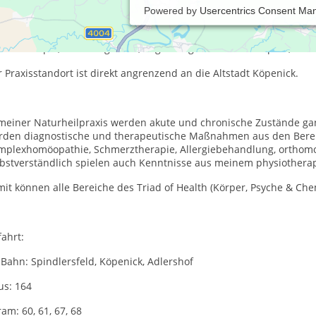
Powered by
Usercentrics Consent Ma
phan Plöger - Heilpraktiker in Berlin Köpenick (12557). Meine Täti
esiology (Kinesiologie), Mikroimmuntherapie, Spirovitaltherapie (Sa
uraltherapie, Labordiagnsotik, Begleitung bei Krebstherapien, Er
 Praxisstandort ist direkt angrenzend an die Altstadt Köpenick.
 meiner Naturheilpraxis werden akute und chronische Zustände gan
rden diagnostische und therapeutische Maßnahmen aus den Bereic
mplexhomöopathie, Schmerztherapie, Allergiebehandlung, orthomol
lbstverständlich spielen auch Kenntnisse aus meinem physiotherap
it können alle Bereiche des Triad of Health (Körper, Psyche & Che
ahrt:
-Bahn: Spindlersfeld, Köpenick, Adlershof
us: 164
ram: 60, 61, 67, 68