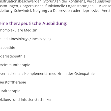
nstruationsbeschwerden, Störungen der Kontinenz, Verdauugsbes
hstörungen, Ohrgeräusche, funktionelle Organstörungen, Rückensc
sleitung, Schwindel, Neigung zu Depression oder depressiver Ver
ine therapeutische Ausbildung:
thomolekulare Medizin
lied Kinesiology (Kinesiologie)
teopathie
nderosteopathie
kroimmuntherapie
bormedizin als Komplementärmedizin in der Osteopathie
erstofftherapie
uraltherapie
ektions- und Infusionstechniken