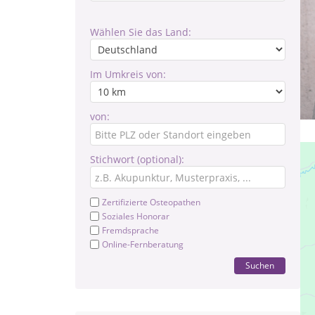
Wählen Sie das Land:
Im Umkreis von:
von:
Stichwort (optional):
Zertifizierte Osteopathen
Soziales Honorar
Fremdsprache
Online-Fernberatung
Suchen