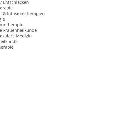
 / Entschlacken
herapie
s- & Infusionstherapien
gie
untherapie
he Frauenheilkunde
ekulare Medizin
heilkunde
herapie