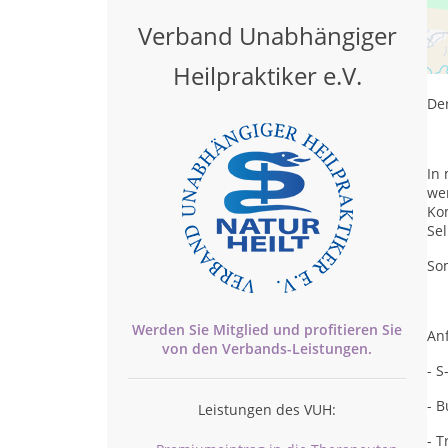
Verband Unabhängiger
Ste
Kin
Ne
Heilpraktiker e.V.
Der
In
we
Ko
Se
Som
Werden Sie Mitglied und profitieren Sie
Anf
von den
Verbands-
Leistungen.
- S
- B
Leistungen des VUH:
- T