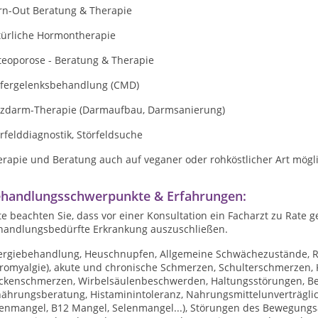
rn-Out Beratung & Therapie
türliche Hormontherapie
teoporose - Beratung & Therapie
efergelenksbehandlung (CMD)
izdarm-Therapie (Darmaufbau, Darmsanierung)
rfelddiagnostik, Störfeldsuche
erapie und Beratung auch auf veganer oder rohköstlicher Art mögl
handlungsschwerpunkte & Erfahrungen:
te beachten Sie, dass vor einer Konsultation ein Facharzt zu Rate 
handlungsbedürfte Erkrankung auszuschließen.
lergiebehandlung, Heuschnupfen, Allgemeine Schwächezustände, R
bromyalgie), akute und chronische Schmerzen, Schulterschmerzen,
ckenschmerzen, Wirbelsäulenbeschwerden, Haltungsstörungen, Be
nährungsberatung, Histaminintoleranz, Nahrungsmittelunverträgli
senmangel, B12 Mangel, Selenmangel...), Störungen des Bewegungs