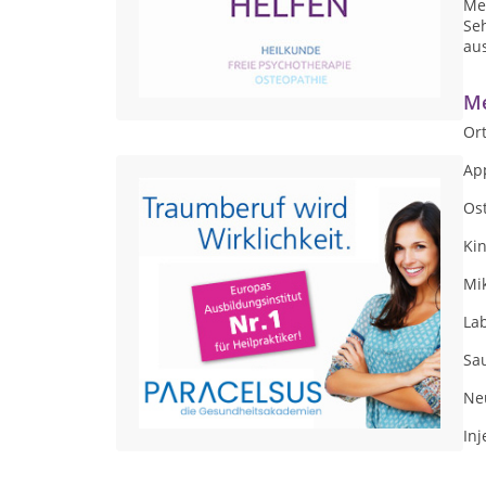
Me
Se
au
Me
Or
App
Os
Ki
Mi
La
Sau
Ne
Inj