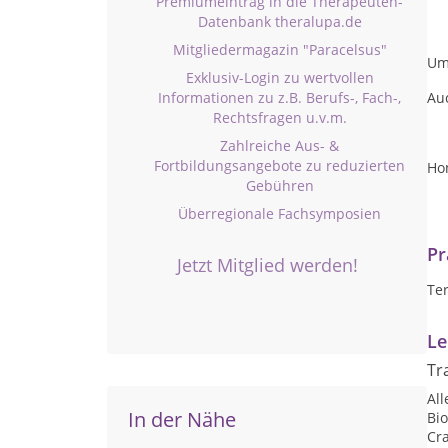
Premiumeintrag in die Therapeuten-
Datenbank theralupa.de
Mitgliedermagazin "Paracelsus"
Um
Exklusiv-Login zu wertvollen
Auc
Informationen zu z.B. Berufs-, Fach-,
Rechtsfragen u.v.m.
Zahlreiche Aus- &
Fortbildungsangebote zu reduzierten
Ho
Gebühren
Überregionale Fachsymposien
Pr
Jetzt Mitglied werden!
Te
Le
Tr
Al
In der Nähe
Bi
Cr