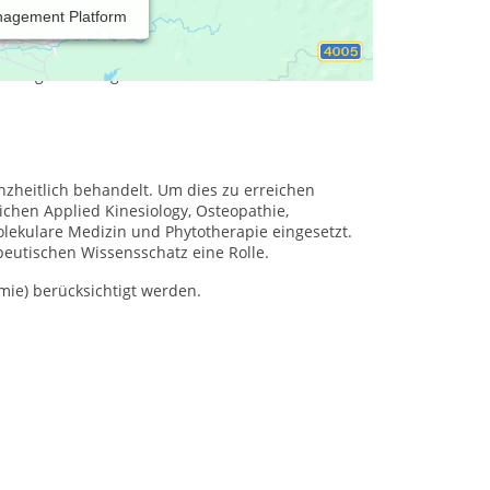
nagement Platform
gkeiten: Osteopathie & Kinderosteopathie, Applied
uerstofftherapie) mittels Airnergy, Anti Aging,
nährungsberatung.
zheitlich behandelt. Um dies zu erreichen
hen Applied Kinesiology, Osteopathie,
ekulare Medizin und Phytotherapie eingesetzt.
eutischen Wissensschatz eine Rolle.
mie) berücksichtigt werden.