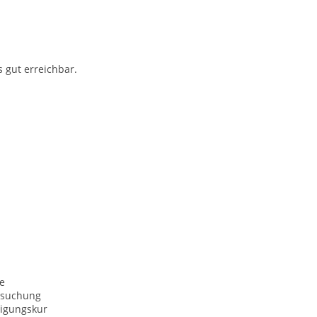
s gut erreichbar.
e
rsuchung
igungskur