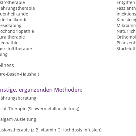
ktrotherapie
Entgiften
nährungstherapie
Faszient
auenheilkunde
Injektion
nderheilkunde
Kinesiolo
nesiotaping
Mikroimm
tochondriopathie
Natürlic
uraltherapie
Orthomol
teopathie
Pflanzen
erstofftherapie
Störfeldt
ping
llness
ure-Basen-Haushalt
nstige, ergänzenden Methoden:
nährungsberatung
elat-Therapie (Schwermetallausleitung)
algam-Ausleitung
usionstherapie (z.B. Vitamin C Hochdosis Infusion)