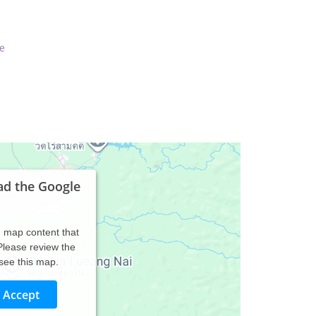
e
ad the Google
d map content that
 Please review the
 see this map.
Accept