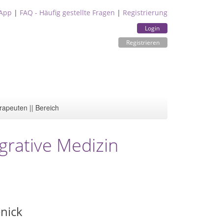
App
|
FAQ - Häufig gestellte Fragen
|
Registrierung
Login
Registrieren
rapeuten || Bereich
grative Medizin
enick