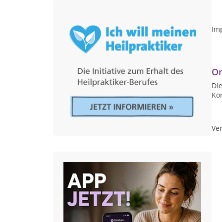
Im
On
Die
Ko
Ver