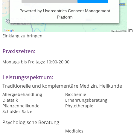
Powered by
Usercentrics Consent Management
Platform
Praxis Eric ist
eine
ganzheitliche Praxis der neuen Art
und
bietet dir die Möglichkeit deinen
Körper
, deinen
Geist
und
deine
Seele
durch
Gesundheit, Bewusstsein und
Spiritualität
im
Einklang zu bringen.
Praxiszeiten:
Montags bis Freitags: 10:00-20:00
Leistungsspektrum:
Traditionelle und komplementäre Medizin, Heilkunde
Allergiebehandlung
Biochemie
Diätetik
Ernährungsberatung
Pflanzenheilkunde
Phytotherapie
Schüßler-Salze
Psychologische Beratung
Mediales