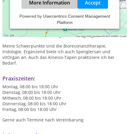
More Information
Accept
Powered by
Usercentrics Consent Management
Platform
Seit 01.10.2022 stehe ich auch als Heilpraktikerin in
Obernzenn, welches im
Einzugsgebiet zwischen Bad
Windsheim und Ansbach liegt, zur Verfügung.
Meine Schwerpunkte sind die Bioresonanztherapie,
Iridologie. Ergänzend biete ich auch Spenglersan und
vitOrgan an. Auch das Kinesio-Tapen praktiziere ich bei
Bedarf.
Praxiszeiten:
Montag, 08:00 bis 18:00 Uhr
Dienstag, 08:00 bis 18:00 Uhr
Mittwoch, 08:00 bis 18:00 Uhr
Donnerstag, 08:00 bis 18:00 Uhr
Freitag, 08:00 bis 18:00 Uhr
Gerne auch Termine nach Vereinbarung