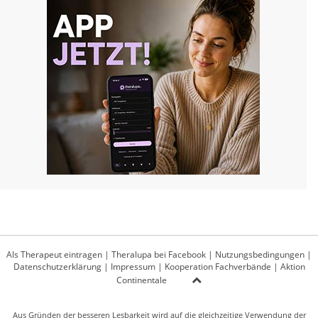
Als Therapeut eintragen
|
Theralupa bei Facebook
|
Nutzungsbedingungen
|
Datenschutzerklärung
|
Impressum
|
Kooperation Fachverbände
|
Aktion
Continentale
Aus Gründen der besseren Lesbarkeit wird auf die gleichzeitige Verwendung der