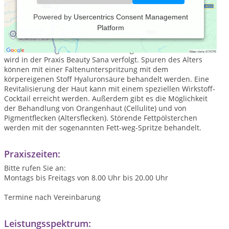
Powered by
Usercentrics Consent Management
Platform
Schönheit ist die Blüte des Glücks! Nur wenn Sie sich mit
Ihrem Körper identifizieren können, können Sie rundum
zufrieden und glücklich sein. Dieser ganzheitliche Ansatz
wird in der Praxis Beauty Sana verfolgt. Spuren des Alters
können mit einer Faltenunterspritzung mit dem
körpereigenen Stoff Hyaluronsäure behandelt werden. Eine
Revitalisierung der Haut kann mit einem speziellen Wirkstoff-
Cocktail erreicht werden. Außerdem gibt es die Möglichkeit
der Behandlung von Orangenhaut (Cellulite) und von
Pigmentflecken (Altersflecken). Störende Fettpölsterchen
werden mit der sogenannten Fett-weg-Spritze behandelt.
Praxiszeiten:
Bitte rufen Sie an:
Montags bis Freitags von 8.00 Uhr bis 20.00 Uhr
Termine nach Vereinbarung
Leistungsspektrum: