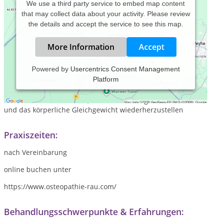
We use a third party service to embed map content
that may collect data about your activity. Please review
the details and accept the service to see this map.
More Information
Accept
Powered by
Usercentrics Consent Management
Platform
Die Osteopathie ist eine ganzheitliche, manuelle
Therapieform, die Funktionsstörungen im Körper aufspürt
und behandelt. Ziel ist es, die Selbstheilungskräfte zu fördern
und das körperliche Gleichgewicht wiederherzustellen
Praxiszeiten:
nach Vereinbarung
online buchen unter
https://www.osteopathie-rau.com/
Behandlungsschwerpunkte & Erfahrungen: