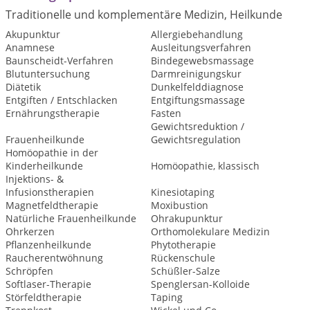
Traditionelle und komplementäre Medizin, Heilkunde
Akupunktur
Allergiebehandlung
Anamnese
Ausleitungsverfahren
Baunscheidt-Verfahren
Bindegewebsmassage
Blutuntersuchung
Darmreinigungskur
Diätetik
Dunkelfelddiagnose
Entgiften / Entschlacken
Entgiftungsmassage
Ernährungstherapie
Fasten
Gewichtsreduktion /
Frauenheilkunde
Gewichtsregulation
Homöopathie in der
Kinderheilkunde
Homöopathie, klassisch
Injektions- &
Infusionstherapien
Kinesiotaping
Magnetfeldtherapie
Moxibustion
Natürliche Frauenheilkunde
Ohrakupunktur
Ohrkerzen
Orthomolekulare Medizin
Pflanzenheilkunde
Phytotherapie
Raucherentwöhnung
Rückenschule
Schröpfen
Schüßler-Salze
Softlaser-Therapie
Spenglersan-Kolloide
Störfeldtherapie
Taping