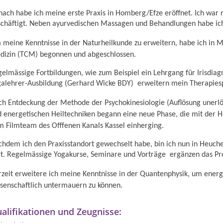
ach habe ich meine erste Praxis in Homberg/Efze eröffnet. Ich war 
chäftigt. Neben ayurvedischen Massagen und Behandlungen habe ich
meine Kenntnisse in der Naturheilkunde zu erweitern, habe ich in Ma
dizin (TCM) begonnen und abgeschlossen.
elmässige Fortbildungen, wie zum Beispiel ein Lehrgang für Irisdia
galehrer-Ausbildung (Gerhard Wicke BDY) erweitern mein Therapies
h Entdeckung der Methode der Psychokinesiologie (Auflösung unerlös
 energetischen Heiltechniken begann eine neue Phase, die mit der He
 Filmteam des Offfenen Kanals Kassel einherging.
hdem ich den Praxisstandort gewechselt habe, bin ich nun in Heuche
rt. Regelmässige Yogakurse, Seminare und Vorträge ergänzen das 
zeit erweitere ich meine Kenntnisse in der Quantenphysik, um energ
senschaftlich untermauern zu können.
alifikationen und Zeugnisse: