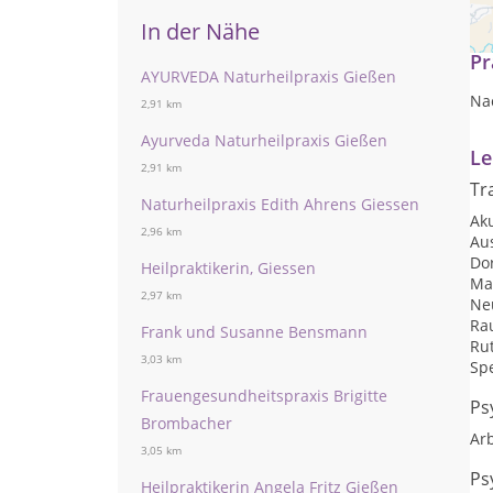
Gan
In der Nähe
Pr
AYURVEDA Naturheilpraxis Gießen
Na
2,91 km
Ayurveda Naturheilpraxis Gießen
Le
2,91 km
Tr
Naturheilpraxis Edith Ahrens Giessen
Ak
2,96 km
Au
Do
Heilpraktikerin, Giessen
Ma
2,97 km
Ne
Ra
Frank und Susanne Bensmann
Rut
3,03 km
Sp
Frauengesundheitspraxis Brigitte
Ps
Brombacher
Arb
3,05 km
Ps
Heilpraktikerin Angela Fritz Gießen