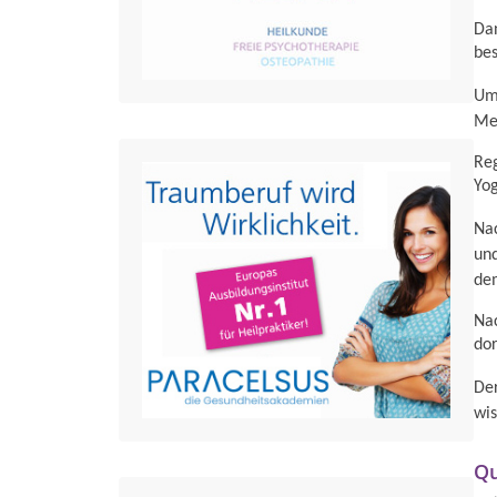
Dan
bes
Um 
Me
Reg
Yo
Nac
und
dem
Nac
do
Der
wis
Qu