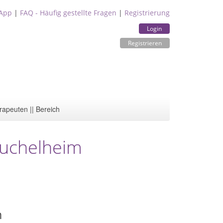
App
|
FAQ - Häufig gestellte Fragen
|
Registrierung
Login
Registrieren
rapeuten || Bereich
euchelheim
m