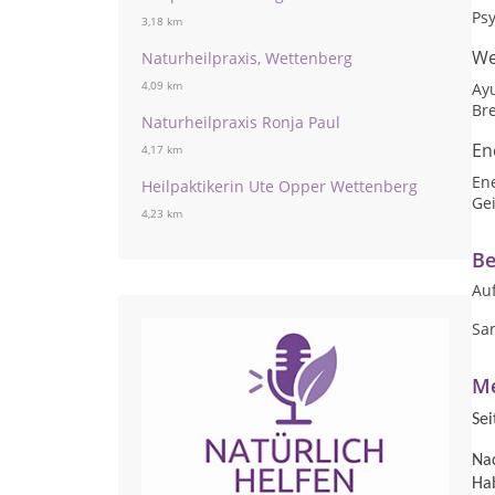
Ps
3,18 km
We
Naturheilpraxis, Wettenberg
4,09 km
Ay
Br
Naturheilpraxis Ronja Paul
En
4,17 km
En
Heilpaktikerin Ute Opper Wettenberg
Gei
4,23 km
Be
Au
Sa
Me
Sei
Nac
Hab