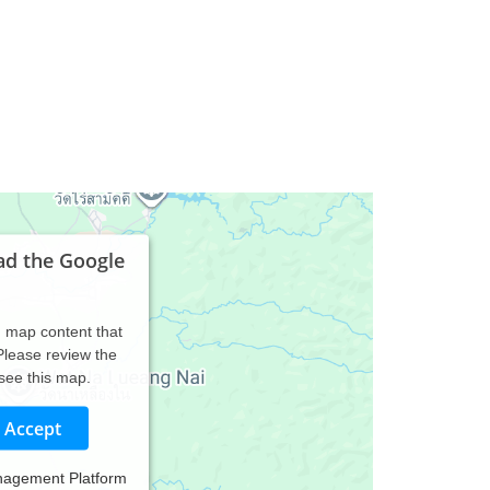
ad the Google
d map content that
 Please review the
 see this map.
Accept
nagement Platform