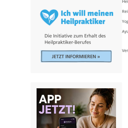
Hei
Rei
Yo
Ay
Ver