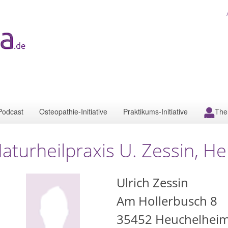
Podcast
Osteopathie-Initiative
Praktikums-Initiative
The
aturheilpraxis U. Zessin, H
Ulrich Zessin
Am Hollerbusch 8
35452
Heuchelhei