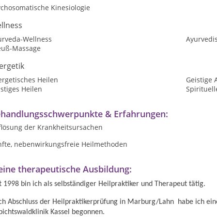
ychosomatische Kinesiologie
llness
urveda-Wellness
Ayurvedi
euß-Massage
ergetik
ergetisches Heilen
Geistige 
stiges Heilen
Spirituel
handlungsschwerpunkte & Erfahrungen:
flösung der Krankheitsursachen
nfte, nebenwirkungsfreie Heilmethoden
ine therapeutische Ausbildung:
t 1998 bin ich als selbständiger Heilpraktiker und Therapeut tätig.
h Abschluss der Heilpraktikerprüfung in Marburg/Lahn habe ich ei
ichtswaldklinik Kassel begonnen.