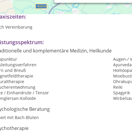
zheitliche Heilverfahren
axiszeiten:
ch Vereinbarung
istungsspektrum:
aditionelle und komplementäre Medizin, Heilkunde
upunktur
Augen-/ I
sleitungsverfahren
Ayurveda
rn und Breuß
Homöopat
gnetfeldtherapie
Moxibust
uraltherapie
Ohrakupu
ucherentwöhnung
Reiki
e / Einhandrute / Tensor
Spagyrik
englersan-Kolloide
Wirbelsä
ychologische Beratung
eit mit Bach-Blüten
ychotherapie