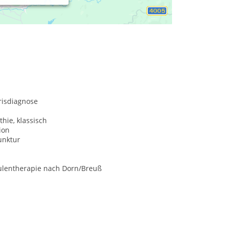
risdiagnose
hie, klassisch
ion
nktur
ulentherapie nach Dorn/Breuß