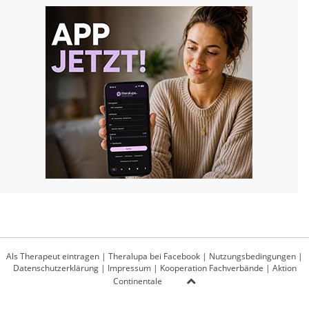
Als Therapeut eintragen
|
Theralupa bei Facebook
|
Nutzungsbedingungen
|
Datenschutzerklärung
|
Impressum
|
Kooperation Fachverbände
|
Aktion
Continentale