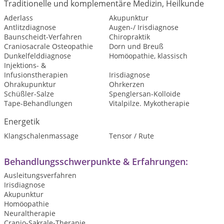
Traditionelle und komplementäre Medizin, Heilkunde
Aderlass
Akupunktur
Antlitzdiagnose
Augen-/ Irisdiagnose
Baunscheidt-Verfahren
Chiropraktik
Craniosacrale Osteopathie
Dorn und Breuß
Dunkelfelddiagnose
Homöopathie, klassisch
Injektions- &
Infusionstherapien
Irisdiagnose
Ohrakupunktur
Ohrkerzen
Schüßler-Salze
Spenglersan-Kolloide
Tape-Behandlungen
Vitalpilze. Mykotherapie
Energetik
Klangschalenmassage
Tensor / Rute
Behandlungsschwerpunkte & Erfahrungen:
Ausleitungsverfahren
Irisdiagnose
Akupunktur
Homöopathie
Neuraltherapie
Cranio-Sakrale-Therapie