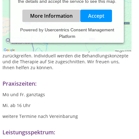
the details and accept the service to see this map.
More Information
Accept
Powered by
Usercentrics Consent Management
Platform
Der Mensch muss ganzheitlich betrachtet werden. Antlitz,
Psyche, Konstitution, Vorerkrankungen etc. spielen eine Rolle.
In unserer Praxis können Sie auf über 40 Jahre Erfahrung
zurückgreifen. Individuell werden die Behandlungskonzepte
und die Therapie auf Sie zugeschnitten. Wir freuen uns,
Ihnen helfen zu können.
Praxiszeiten:
Mo und Fr. ganztags
Mi. ab 16 Uhr
weitere Termine nach Vereinbarung
Leistungsspektrum: