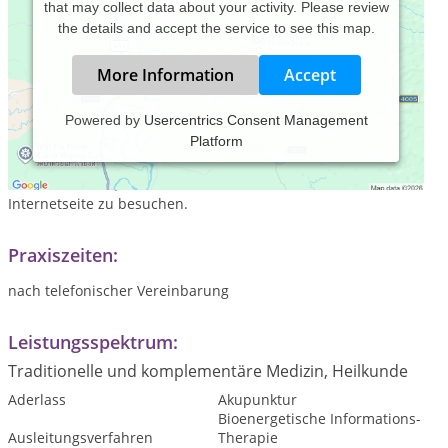
that may collect data about your activity. Please review
the details and accept the service to see this map.
More Information
Accept
Powered by
Usercentrics Consent Management
Platform
Willkommen in meiner Praxis für ganzheitliche Körper-und
Energiearbeit.Wenn Sie mehr über meine Therapiemethoden
erfahren wollen, lade ich Sie herzlichst ein meine
Internetseite zu besuchen.
Praxiszeiten:
nach telefonischer Vereinbarung
Leistungsspektrum:
Traditionelle und komplementäre Medizin, Heilkunde
Aderlass
Akupunktur
Bioenergetische Informations-
Ausleitungsverfahren
Therapie