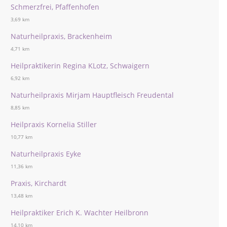
Schmerzfrei, Pfaffenhofen
3,69 km
Naturheilpraxis, Brackenheim
4,71 km
Heilpraktikerin Regina KLotz, Schwaigern
6,92 km
Naturheilpraxis Mirjam Hauptfleisch Freudental
8,85 km
Heilpraxis Kornelia Stiller
10,77 km
Naturheilpraxis Eyke
11,36 km
Praxis, Kirchardt
13,48 km
Heilpraktiker Erich K. Wachter Heilbronn
14,10 km