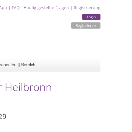
App
|
FAQ - Häufig gestellte Fragen
|
Registrierung
Login
Registrieren
rapeuten || Bereich
r Heilbronn
29