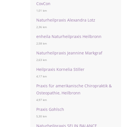
CovCon
1,01 km
Naturheilpraxis Alexandra Lotz
2,36 km
enheila Naturheilpraxis Heilbronn
2,58 km
Naturheilpraxis Jeannine Markgraf
2,63 km
Heilpraxis Kornelia Stiller
4,17 km
Praxis für amerikanische Chiropraktik &
Osteopathie, Heilbronn
4,97 km
Praxis Gohlsch
5,30 km
Naturheilpraxis SEI IN BALANCE