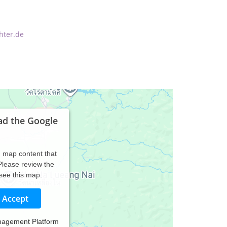
hter.de
ad the Google
d map content that
 Please review the
 see this map.
Accept
nagement Platform