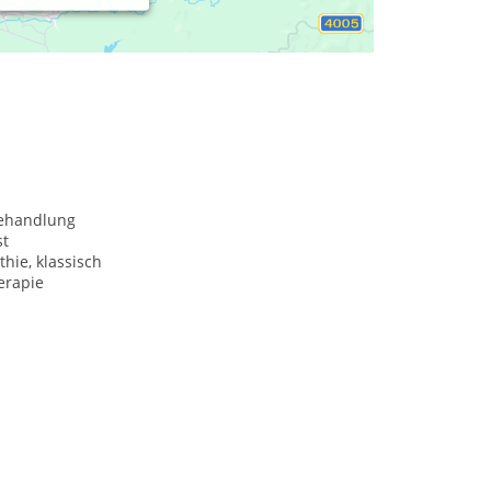
behandlung
st
hie, klassisch
rapie