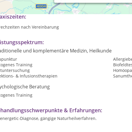
t über 35 Jahren Heilpraktiker in Heilbronn
axiszeiten:
rechzeiten nach Vereinbarung
istungsspektrum:
aditionelle und komplementäre Medizin, Heilkunde
upunktur
Allergie
togenes Training
Biofeldte
utuntersuchung
Homöopat
ektions- & Infusionstherapien
Sanumthe
ychologische Beratung
togenes Training
handlungsschwerpunkte & Erfahrungen:
energetic-Diagnose, gängige Naturheilverfahren.