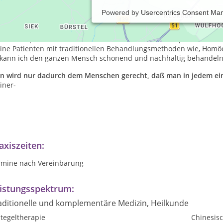
Powered by
Usercentrics Consent Ma
 biete meine Patienten eine individuelle, naturheilkundliche Beg
zheitlichen Methoden werden Ihre Selbstheilungskräfte aktiviert, 
 Lebensqualität erreicht werden. Ist die Trias von Körper-Geist-Se
ine Patienten mit traditionellen Behandlungsmethoden wie, Homöo
 kann ich den ganzen Mensch schonend und nachhaltig behandel
n wird nur dadurch dem Menschen gerecht, daß man in jedem ei
iner-
axiszeiten:
rmine nach Vereinbarung
istungsspektrum:
aditionelle und komplementäre Medizin, Heilkunde
tegeltherapie
Chinesis