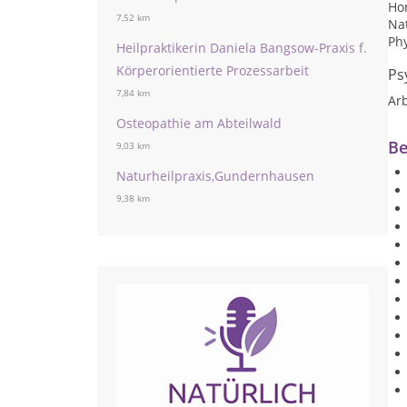
Ho
7,52 km
Na
Ph
Heilpraktikerin Daniela Bangsow-Praxis f.
Körperorientierte Prozessarbeit
Ps
7,84 km
Arb
Osteopathie am Abteilwald
Be
9,03 km
Naturheilpraxis,Gundernhausen
9,38 km