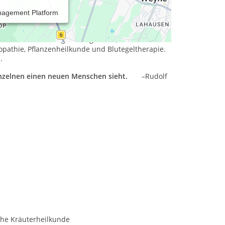
nagement Platform
leitung an. Durch die von mir angewandten
auf diese Weise kann eine deutliche Steigerung
ele aus dem Gleichgewicht geraten, unterstütze ich
pathie, Pflanzenheilkunde und Blutegeltherapie.
n.
nzelnen einen neuen Menschen sieht.
–Rudolf
che Kräuterheilkunde