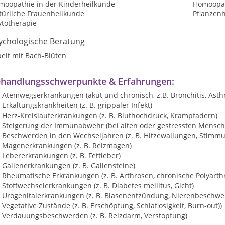
möopathie in der Kinderheilkunde
Homöopat
türliche Frauenheilkunde
Pflanzen
ytotherapie
ychologische Beratung
eit mit Bach-Blüten
handlungsschwerpunkte & Erfahrungen:
Atemwegserkrankungen (akut und chronisch, z.B. Bronchitis, Ast
Erkältungskrankheiten (z. B. grippaler Infekt)
Herz-Kreislauferkrankungen (z. B. Bluthochdruck, Krampfadern)
Steigerung der Immunabwehr (bei alten oder gestressten Mensc
Beschwerden in den Wechseljahren (z. B. Hitzewallungen, Stim
Magenerkrankungen (z. B. Reizmagen)
Lebererkrankungen (z. B. Fettleber)
Gallenerkrankungen (z. B. Gallensteine)
Rheumatische Erkrankungen (z. B. Arthrosen, chronische Polyarthri
Stoffwechselerkrankungen (z. B. Diabetes mellitus, Gicht)
Urogenitalerkrankungen (z. B. Blasenentzündung, Nierenbeschw
Vegetative Zustände (z. B. Erschöpfung, Schlaflosigkeit, Burn-out))
Verdauungsbeschwerden (z. B. Reizdarm, Verstopfung)