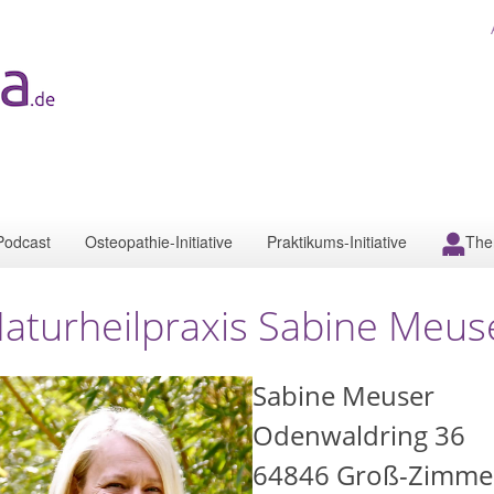
Podcast
Osteopathie-Initiative
Praktikums-Initiative
The
aturheilpraxis Sabine Meus
Sabine Meuser
Odenwaldring 36
64846
Groß-Zimmer