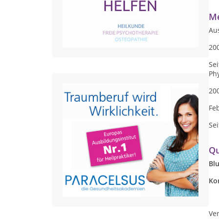
Me
Au
20
Se
Ph
20
Fe
Se
Qu
Bl
Ko
Ver