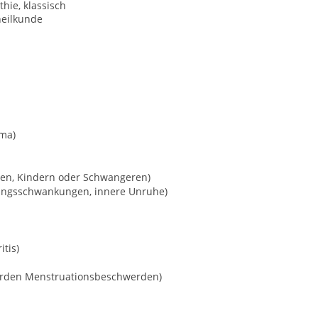
hie, klassisch
heilkunde
hma)
hen, Kindern oder Schwangeren)
mungsschwankungen, innere Unruhe)
tis)
erden Menstruationsbeschwerden)