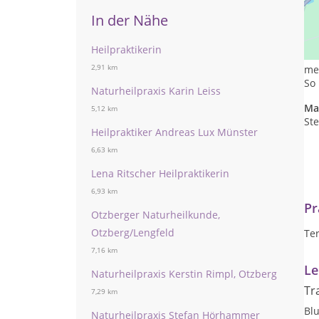
In der Nähe
Ich
gan
Heilpraktikerin
der
2,91 km
me
So
Naturheilpraxis Karin Leiss
Ma
5,12 km
Ste
Heilpraktiker Andreas Lux Münster
6,63 km
Lena Ritscher Heilpraktikerin
6,93 km
Pr
Otzberger Naturheilkunde,
Otzberg/Lengfeld
Te
7,16 km
Le
Naturheilpraxis Kerstin Rimpl, Otzberg
Tr
7,29 km
Blu
Naturheilpraxis Stefan Hörhammer