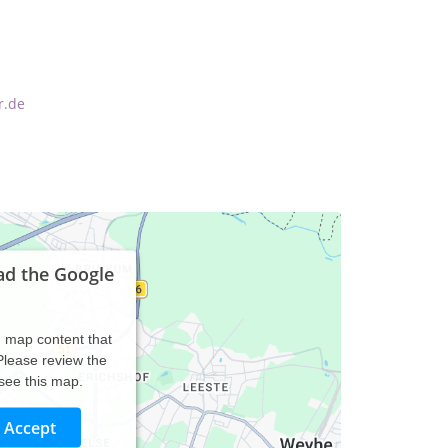
r.de
ad the Google
d map content that
 Please review the
 see this map.
Accept