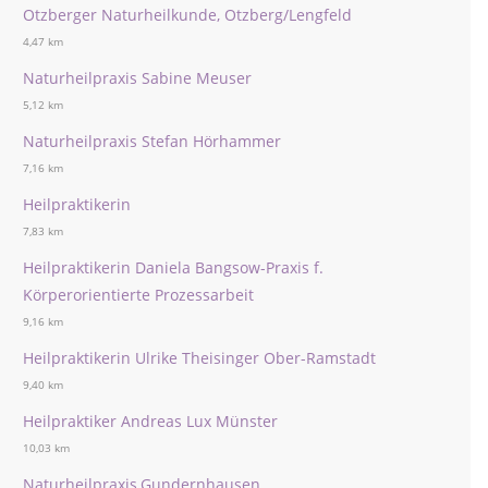
Otzberger Naturheilkunde, Otzberg/Lengfeld
4,47 km
Naturheilpraxis Sabine Meuser
5,12 km
Naturheilpraxis Stefan Hörhammer
7,16 km
Heilpraktikerin
7,83 km
Heilpraktikerin Daniela Bangsow-Praxis f.
Körperorientierte Prozessarbeit
9,16 km
Heilpraktikerin Ulrike Theisinger Ober-Ramstadt
9,40 km
Heilpraktiker Andreas Lux Münster
10,03 km
Naturheilpraxis,Gundernhausen