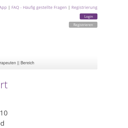
App
|
FAQ - Häufig gestellte Fragen
|
Registrierung
Login
Registrieren
rapeuten || Bereich
rt
110
üd