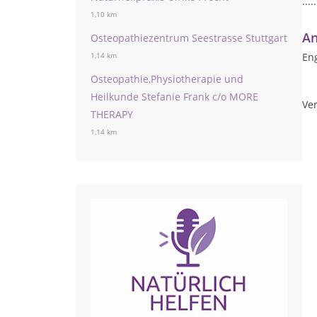
.....
1,10 km
An
Osteopathiezentrum Seestrasse Stuttgart
Eng
1,14 km
Osteopathie,Physiotherapie und
Heilkunde Stefanie Frank c/o MORE
Ver
THERAPY
1,14 km