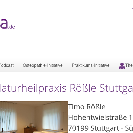
Podcast
Osteopathie-Initiative
Praktikums-Initiative
The
aturheilpraxis Rößle Stuttga
Timo Rößle
Hohentwielstraße 
70199
Stuttgart - S