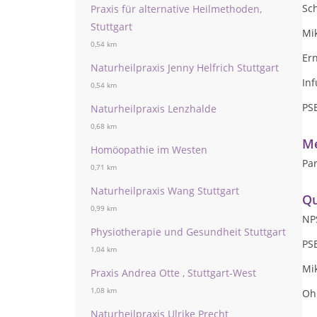
Sc
Praxis für alternative Heilmethoden,
Stuttgart
Mi
0,54 km
Er
Naturheilpraxis Jenny Helfrich Stuttgart
In
0,54 km
PS
Naturheilpraxis Lenzhalde
0,68 km
Me
Homöopathie im Westen
Par
0,71 km
Naturheilpraxis Wang Stuttgart
Qu
0,99 km
NPS
Physiotherapie und Gesundheit Stuttgart
PS
1,04 km
Mi
Praxis Andrea Otte , Stuttgart-West
1,08 km
Oh
Naturheilpraxis Ulrike Precht