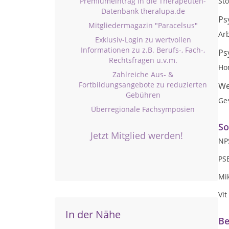
Premiumeintrag in die Therapeuten-
Stö
Datenbank theralupa.de
Ps
Mitgliedermagazin "Paracelsus"
Arb
Exklusiv-Login zu wertvollen
Informationen zu z.B. Berufs-, Fach-,
Ps
Rechtsfragen u.v.m.
Ho
Zahlreiche Aus- &
Fortbildungsangebote zu reduzierten
We
Gebühren
Ge
Überregionale Fachsymposien
So
Jetzt Mitglied werden!
NP
PS
Mi
Vi
In der Nähe
Be