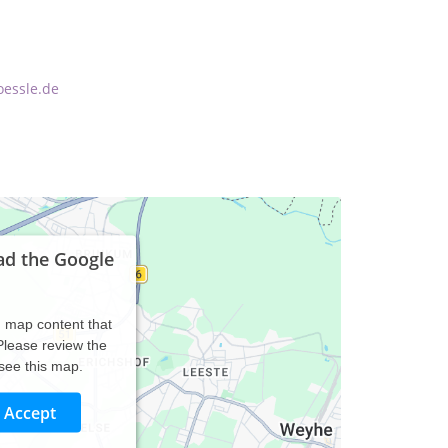
oessle.de
ad the Google
d map content that
 Please review the
 see this map.
Accept