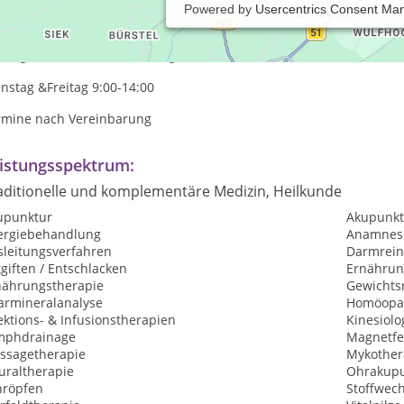
Powered by
Usercentrics Consent Ma
axiszeiten:
ntag, Mittwoch & Donnerstag 9:00-18:00
nstag &Freitag 9:00-14:00
rmine nach Vereinbarung
istungsspektrum:
aditionelle und komplementäre Medizin, Heilkunde
upunktur
Akupunkt
lergiebehandlung
Anamnes
sleitungsverfahren
Darmrein
giften / Entschlacken
Ernährun
nährungstherapie
Gewichtsr
armineralanalyse
Homöopat
ektions- & Infusionstherapien
Kinesiolo
mphdrainage
Magnetfe
ssagetherapie
Mykother
uraltherapie
Ohrakupu
hröpfen
Stoffwec