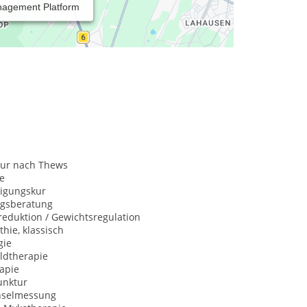
nagement Platform
ur nach Thews
e
igungskur
gsberatung
eduktion / Gewichtsregulation
hie, klassisch
gie
ldtherapie
apie
nktur
hselmessung