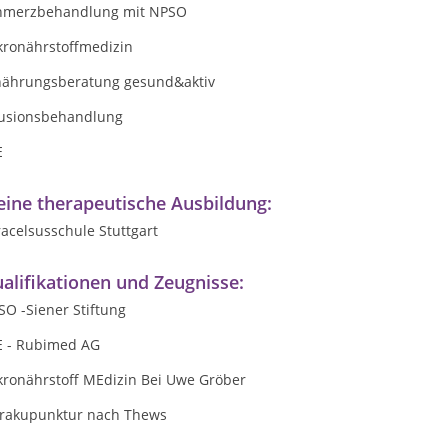
hmerzbehandlung mit NPSO
kronährstoffmedizin
nährungsberatung gesund&aktiv
fusionsbehandlung
E
ine therapeutische Ausbildung:
acelsusschule Stuttgart
alifikationen und Zeugnisse:
O -Siener Stiftung
E - Rubimed AG
kronährstoff MEdizin Bei Uwe Gröber
rakupunktur nach Thews