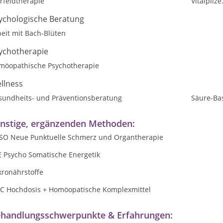
rfeldtherapie
Vitalpilz
ychologische Beratung
eit mit Bach-Blüten
ychotherapie
möopathische Psychotherapie
llness
sundheits- und Präventionsberatung
Säure-Ba
nstige, ergänzenden Methoden:
SO Neue Punktuelle Schmerz und Organtherapie
E Psycho Somatische Energetik
kronährstoffe
t C Hochdosis + Homöopatische Komplexmittel
handlungsschwerpunkte & Erfahrungen: