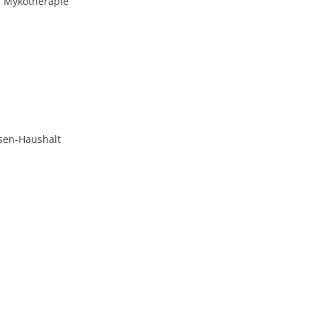
e. Mykotherapie
sen-Haushalt