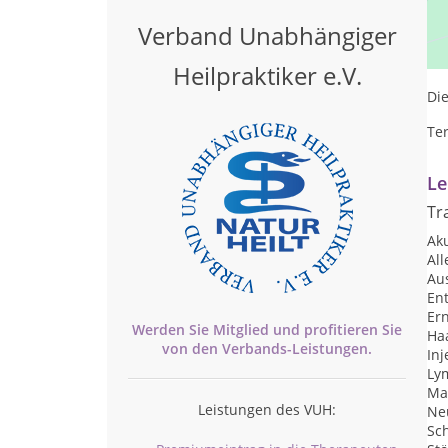
Pr
Verband Unabhängiger
Mo
Heilpraktiker e.V.
Die
Te
Le
Tr
Ak
Al
Au
Ent
Er
Werden Sie Mitglied und profitieren Sie
Ha
von den
Verbands-
Leistungen.
Inj
Ly
Ma
Leistungen des VUH:
Ne
Sc