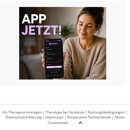
Als Therapeut eintragen
|
Theralupa bei Facebook
|
Nutzungsbedingungen
|
Datenschutzerklärung
|
Impressum
|
Kooperation Fachverbände
|
Aktion
Continentale