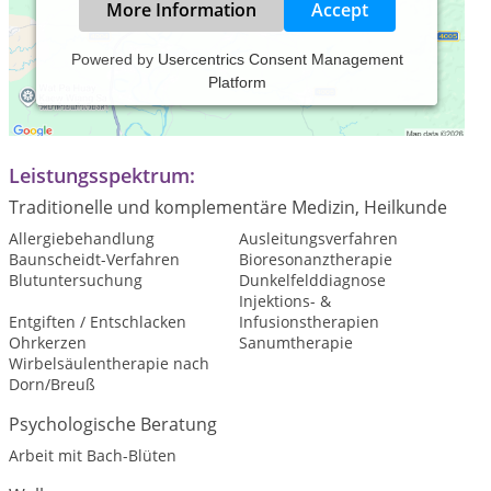
More Information
Accept
Powered by
Usercentrics Consent Management
Platform
Praxiszeiten:
täglich, nach vorheriger Vereinbarung
Leistungsspektrum:
Traditionelle und komplementäre Medizin, Heilkunde
Allergiebehandlung
Ausleitungsverfahren
Baunscheidt-Verfahren
Bioresonanztherapie
Blutuntersuchung
Dunkelfelddiagnose
Injektions- &
Entgiften / Entschlacken
Infusionstherapien
Ohrkerzen
Sanumtherapie
Wirbelsäulentherapie nach
Dorn/Breuß
Psychologische Beratung
Arbeit mit Bach-Blüten