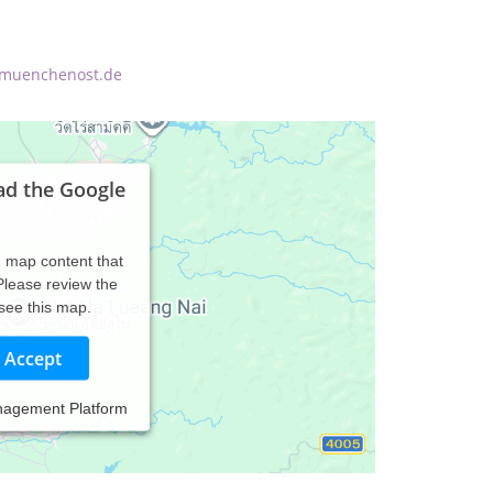
-muenchenost.de
ad the Google
d map content that
 Please review the
 see this map.
Accept
nagement Platform