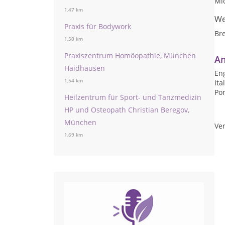
Mic
1,47 km
We
Praxis für Bodywork
Br
1,50 km
Praxiszentrum Homöopathie, München
An
Haidhausen
Eng
1,54 km
Ita
Por
Heilzentrum für Sport- und Tanzmedizin
HP und Osteopath Christian Beregov,
München
Ver
1,69 km