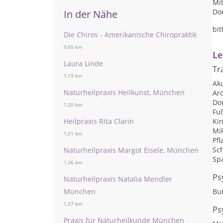
Mit
Don
In der Nähe
bit
Die Chiros - Amerikanische Chiropraktik
0,65 km
Le
Laura Linde
Tr
1,19 km
Ak
Naturheilpraxis Heilkunst, München
Ar
Do
1,20 km
Fu
Heilpraxis Rita Clarin
Ki
Mi
1,31 km
Pf
Sc
Naturheilpraxis Margot Eisele, München
Sp
1,36 km
Ps
Naturheilpraxis Natalia Mendler
München
Bu
1,37 km
Ps
Praxis für Naturheilkunde München