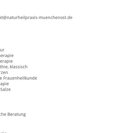
ntakt@naturheilpraxis-muenchenost.de
ur
erapie
herapie
hie, klassisch
rzen
he Frauenheilkunde
rapie
-Salze
sche Beratung