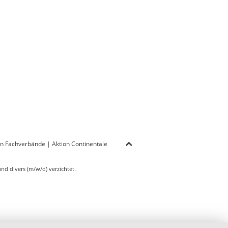
on Fachverbände
|
Aktion Continentale
d divers (m/w/d) verzichtet.