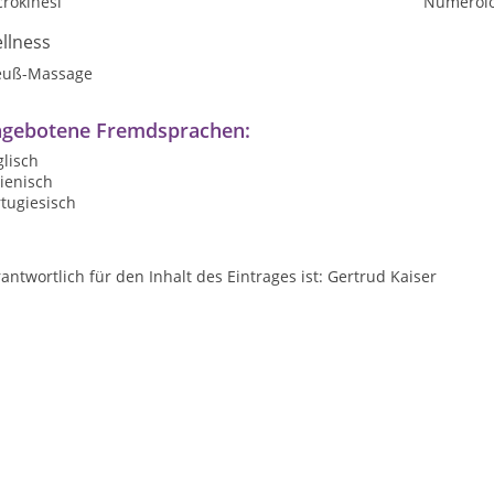
rokinesi
Numerolo
llness
euß-Massage
gebotene Fremdsprachen:
lisch
lienisch
tugiesisch
antwortlich für den Inhalt des Eintrages ist: Gertrud Kaiser