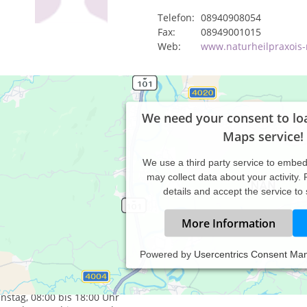
Telefon:
08940908054
Fax:
08949001015
Web:
www.naturheilpraxois
We need your consent to lo
Maps service!
We use a third party service to embe
may collect data about your activity.
details and accept the service to
More Information
Powered by
Usercentrics Consent Ma
axiszeiten:
tag, 08:00 bis 18:00 Uhr
nstag, 08:00 bis 18:00 Uhr