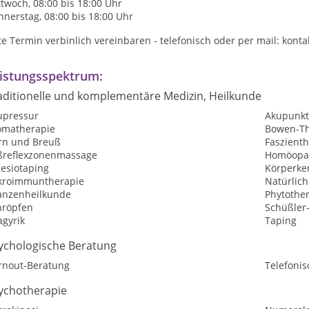
twoch, 08:00 bis 18:00 Uhr
nerstag, 08:00 bis 18:00 Uhr
te Termin verbinlich vereinbaren - telefonisch oder per mail: ko
istungsspektrum:
aditionelle und komplementäre Medizin, Heilkunde
upressur
Akupunkt
omatherapie
Bowen-Th
rn und Breuß
Faszient
ßreflexzonenmassage
Homöopat
nesiotaping
Körperke
kroimmuntherapie
Natürlic
lanzenheilkunde
Phytothe
hröpfen
Schüßler
agyrik
Taping
ychologische Beratung
rnout-Beratung
Telefoni
ychotherapie