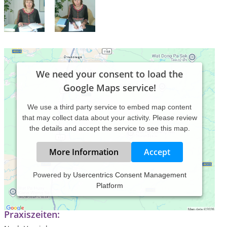
We need your consent to load the
Google Maps service!
We use a third party service to embed map content
that may collect data about your activity. Please review
the details and accept the service to see this map.
More Information
Accept
Powered by
Usercentrics Consent Management
Platform
Zertifizierte Homöopathin. Eigene Praxius seit 1995
Praxiszeiten: