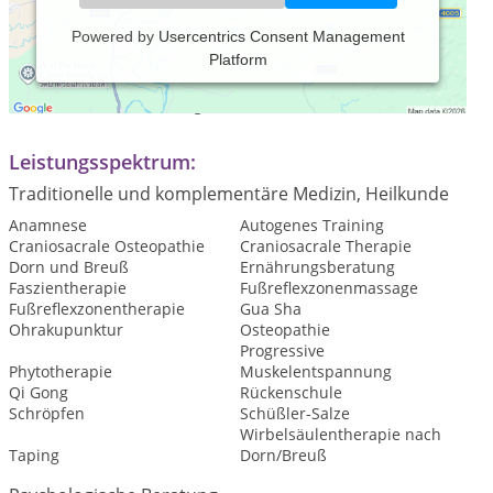
Powered by
Usercentrics Consent Management
Platform
Praxiszeiten:
nach Terminvereinbarungen
Leistungsspektrum:
Traditionelle und komplementäre Medizin, Heilkunde
Anamnese
Autogenes Training
Craniosacrale Osteopathie
Craniosacrale Therapie
Dorn und Breuß
Ernährungsberatung
Faszientherapie
Fußreflexzonenmassage
Fußreflexzonentherapie
Gua Sha
Ohrakupunktur
Osteopathie
Progressive
Phytotherapie
Muskelentspannung
Qi Gong
Rückenschule
Schröpfen
Schüßler-Salze
Wirbelsäulentherapie nach
Taping
Dorn/Breuß