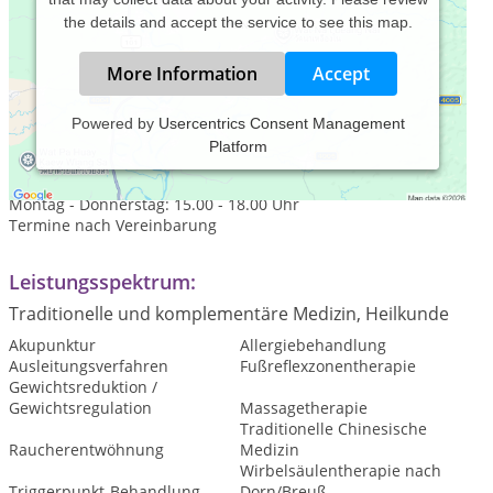
the details and accept the service to see this map.
More Information
Accept
Powered by
Usercentrics Consent Management
Platform
Praxiszeiten:
Montag - Freitag: 10.00 - 13.00 Uhr
Montag - Donnerstag: 15.00 - 18.00 Uhr
Termine nach Vereinbarung
Leistungsspektrum:
Traditionelle und komplementäre Medizin, Heilkunde
Akupunktur
Allergiebehandlung
Ausleitungsverfahren
Fußreflexzonentherapie
Gewichtsreduktion /
Gewichtsregulation
Massagetherapie
Traditionelle Chinesische
Raucherentwöhnung
Medizin
Wirbelsäulentherapie nach
Triggerpunkt-Behandlung
Dorn/Breuß