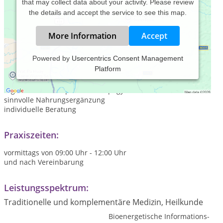
that may collect data about your activity. Please review
the details and accept the service to see this map.
More Information
Accept
Powered by
Usercentrics Consent Management
Platform
Naturheilpraxis für Mensch und Tier
Schwerpunkt Global Diagnostics und Radionik
ergänzend Homöopathie und Spagyrik
sinnvolle Nahrungsergänzung
individuelle Beratung
Praxiszeiten:
vormittags von 09:00 Uhr - 12:00 Uhr
und nach Vereinbarung
Leistungsspektrum:
Traditionelle und komplementäre Medizin, Heilkunde
Bioenergetische Informations-