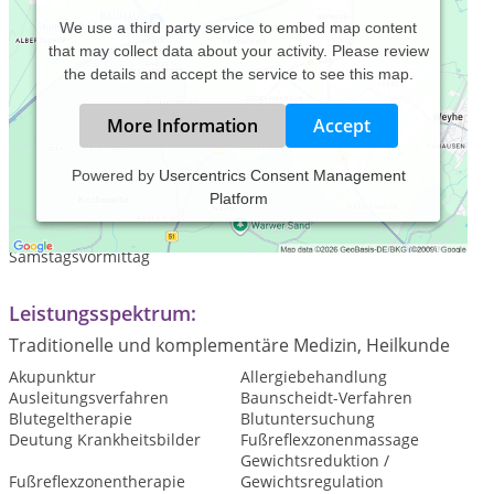
We use a third party service to embed map content
that may collect data about your activity. Please review
the details and accept the service to see this map.
More Information
Accept
Powered by
Usercentrics Consent Management
Platform
Praxiszeiten:
Termine nach Vereinbarug, auch in den Abendstunden oder
Samstagsvormittag
Leistungsspektrum:
Traditionelle und komplementäre Medizin, Heilkunde
Akupunktur
Allergiebehandlung
Ausleitungsverfahren
Baunscheidt-Verfahren
Blutegeltherapie
Blutuntersuchung
Deutung Krankheitsbilder
Fußreflexzonenmassage
Gewichtsreduktion /
Fußreflexzonentherapie
Gewichtsregulation