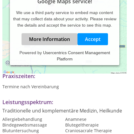
Google Maps service!
We use a third party service to embed map content
that may collect data about your activity. Please review
the details and accept the service to see this map.
More Information
Accept
Powered by
Usercentrics Consent Management
Platform
Naturheilpraxis für Gesundheit und Snatürliche chönheit
Praxiszeiten:
Termine nach Vereinbarung
Leistungsspektrum:
Traditionelle und komplementäre Medizin, Heilkunde
Allergiebehandlung
Anamnese
Bindegewebsmassage
Blutegeltherapie
Blutuntersuchung
Craniosacrale Therapie