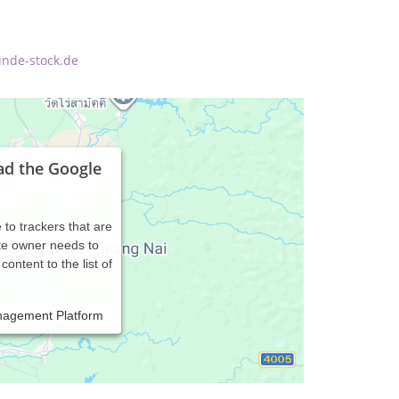
unde-stock.de
ad the Google
 to trackers that are
ite owner needs to
content to the list of
nagement Platform
0- 18:00 Uhr