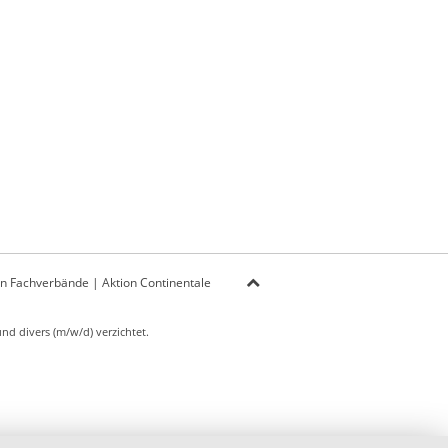
on Fachverbände
|
Aktion Continentale
d divers (m/w/d) verzichtet.