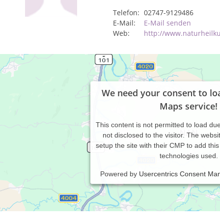
Telefon:
02747-9129486
E-Mail:
E-Mail senden
Web:
http://www.naturheilk
We need your consent to lo
Maps service!
This content is not permitted to load due
not disclosed to the visitor. The webs
setup the site with their CMP to add this 
technologies used.
Powered by
Usercentrics Consent Ma
axiszeiten:
,Di.,Do.,Fr. von 8:00 - 12:00 Uhr Mo., Di., Do.,Nachmittags von 15:0