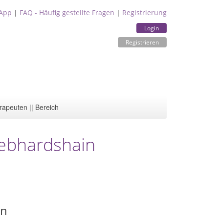
App
|
FAQ - Häufig gestellte Fragen
|
Registrierung
Login
Registrieren
rapeuten || Bereich
Gebhardshain
in