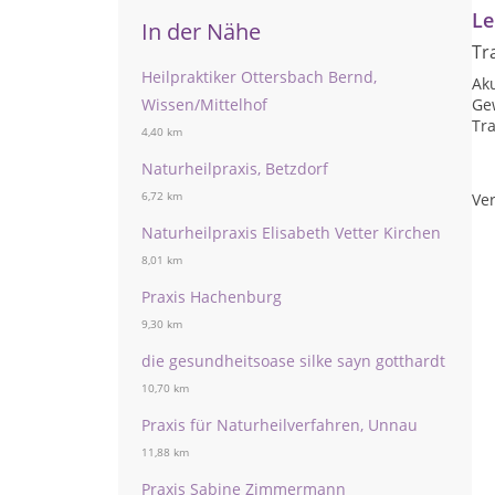
Le
In der Nähe
Tr
Heilpraktiker Ottersbach Bernd,
Ak
Wissen/Mittelhof
Ge
Tra
4,40 km
Naturheilpraxis, Betzdorf
6,72 km
Ver
Naturheilpraxis Elisabeth Vetter Kirchen
8,01 km
Praxis Hachenburg
9,30 km
die gesundheitsoase silke sayn gotthardt
10,70 km
Praxis für Naturheilverfahren, Unnau
11,88 km
Praxis Sabine Zimmermann