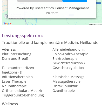
Powered by
Usercentrics Consent Management
Platform
Praxiszeiten:
Termine täglich nach Vereinbarng
Leistungsspektrum:
Traditionelle und komplementäre Medizin, Heilkunde
Aderlass
Allergiebehandlung
Blutuntersuchung
Colon-Hydro-Therapie
Dorn und Breuß
Elektrotherapie
Gewichtsreduktion /
Faltenunterspritzen
Gewichtsregulation
Injektions- &
Infusionstherapien
Klassische Massage
Laser-Therapie
Massagetherapie
Neuraltherapie
Ohrakupunktur
Orthomolekulare Medizin
Ozontherapie
Triggerpunkt-Behandlung
Wellness