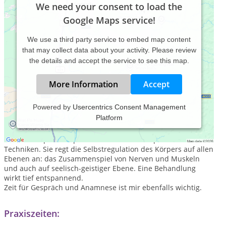
We need your consent to load the
Google Maps service!
We use a third party service to embed map content
that may collect data about your activity. Please review
the details and accept the service to see this map.
More Information
Accept
Powered by
Usercentrics Consent Management
Platform
Ich bin Heilpraktikerin seit 1999 und behandle
schwerpunktmäßig mit der Ortho-Bionomy-Methode, einer
sanften Körpertherapie basierend auf osteopathischen
Techniken. Sie regt die Selbstregulation des Körpers auf allen
Ebenen an: das Zusammenspiel von Nerven und Muskeln
und auch auf seelisch-geistiger Ebene. Eine Behandlung
wirkt tief entspannend.
Zeit für Gespräch und Anamnese ist mir ebenfalls wichtig.
Praxiszeiten: