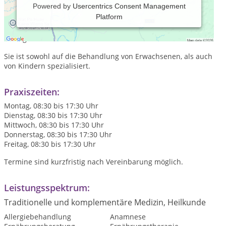
Powered by
Usercentrics Consent Management
Platform
Die Heilpraktikerin Ivonne Adams hat in Bonn eine Praxis für
Klassische Homöopathie, Ganzheitliche Ernährungsberatung,
Darmgesundheit und Frauenheilkunde.
Sie ist sowohl auf die Behandlung von Erwachsenen, als auch
von Kindern spezialisiert.
Praxiszeiten:
Montag, 08:30 bis 17:30 Uhr
Dienstag, 08:30 bis 17:30 Uhr
Mittwoch, 08:30 bis 17:30 Uhr
Donnerstag, 08:30 bis 17:30 Uhr
Freitag, 08:30 bis 17:30 Uhr
Termine sind kurzfristig nach Vereinbarung möglich.
Leistungsspektrum:
Traditionelle und komplementäre Medizin, Heilkunde
Allergiebehandlung
Anamnese