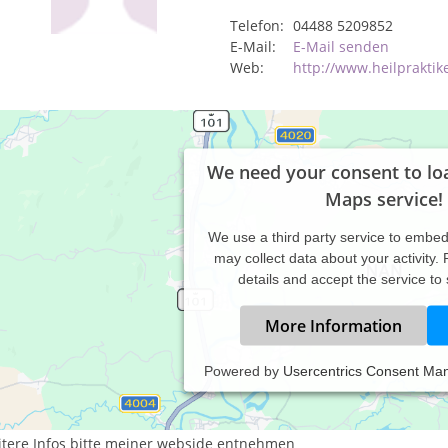
Telefon:
04488 5209852
E-Mail:
E-Mail senden
Web:
http://www.heilpraktik
We need your consent to lo
Maps service!
We use a third party service to embe
may collect data about your activity.
details and accept the service to
More Information
Powered by
Usercentrics Consent Ma
ilung genießen, sanft genesen
itere Infos bitte meiner webside entnehmen