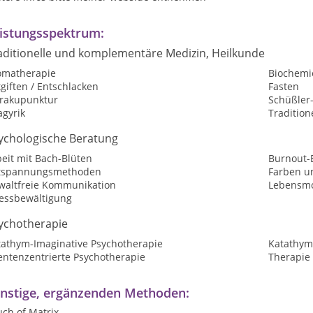
istungsspektrum:
aditionelle und komplementäre Medizin, Heilkunde
omatherapie
Biochemi
giften / Entschlacken
Fasten
rakupunktur
Schüßler
agyrik
Tradition
ychologische Beratung
eit mit Bach-Blüten
Burnout-
tspannungsmethoden
Farben u
waltfreie Kommunikation
Lebensmo
ressbewältigung
ychotherapie
tathym-Imaginative Psychotherapie
Katathym
entenzentrierte Psychotherapie
Therapie 
nstige, ergänzenden Methoden:
ch of Matrix