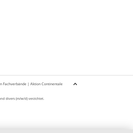
on Fachverbände
|
Aktion Continentale
d divers (m/w/d) verzichtet.