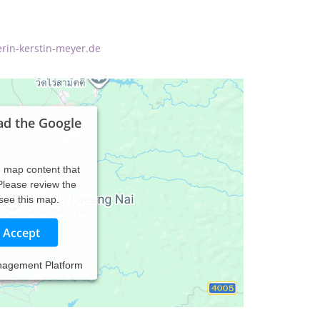
erin-kerstin-meyer.de
ad the Google
d map content that
 Please review the
 see this map.
Accept
nagement Platform