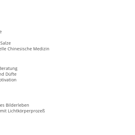
e
-Salze
elle Chinesische Medizin
Beratung
nd Düfte
tivation
es Bilderleben
mit Lichtkörperprozeß