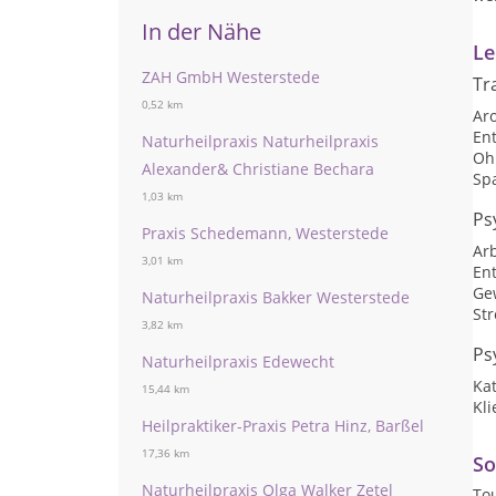
In der Nähe
Le
ZAH GmbH Westerstede
Tr
0,52 km
Ar
Ent
Naturheilpraxis Naturheilpraxis
Oh
Alexander& Christiane Bechara
Sp
1,03 km
Ps
Praxis Schedemann, Westerstede
Arb
3,01 km
En
Ge
Naturheilpraxis Bakker Westerstede
St
3,82 km
Ps
Naturheilpraxis Edewecht
Ka
15,44 km
Kli
Heilpraktiker-Praxis Petra Hinz, Barßel
17,36 km
So
Naturheilpraxis Olga Walker Zetel
Tou