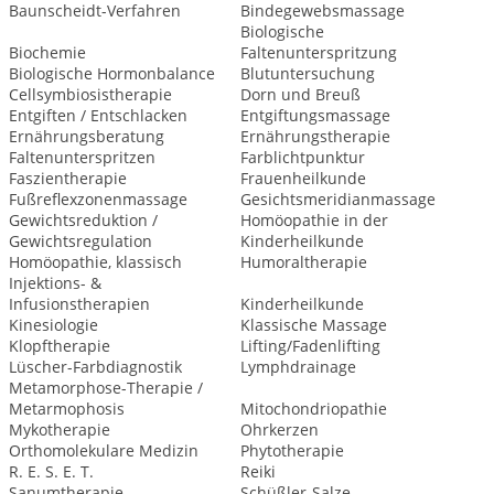
Baunscheidt-Verfahren
Bindegewebsmassage
Biologische
Biochemie
Faltenunterspritzung
Biologische Hormonbalance
Blutuntersuchung
Cellsymbiosistherapie
Dorn und Breuß
Entgiften / Entschlacken
Entgiftungsmassage
Ernährungsberatung
Ernährungstherapie
Faltenunterspritzen
Farblichtpunktur
Faszientherapie
Frauenheilkunde
Fußreflexzonenmassage
Gesichtsmeridianmassage
Gewichtsreduktion /
Homöopathie in der
Gewichtsregulation
Kinderheilkunde
Homöopathie, klassisch
Humoraltherapie
Injektions- &
Infusionstherapien
Kinderheilkunde
Kinesiologie
Klassische Massage
Klopftherapie
Lifting/Fadenlifting
Lüscher-Farbdiagnostik
Lymphdrainage
Metamorphose-Therapie /
Metarmophosis
Mitochondriopathie
Mykotherapie
Ohrkerzen
Orthomolekulare Medizin
Phytotherapie
R. E. S. E. T.
Reiki
Sanumtherapie
Schüßler-Salze