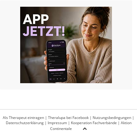
Als Therapeut eintragen
|
Theralupa bei Facebook
|
Nutzungsbedingungen
|
Datenschutzerklärung
|
Impressum
|
Kooperation Fachverbände
|
Aktion
Continentale