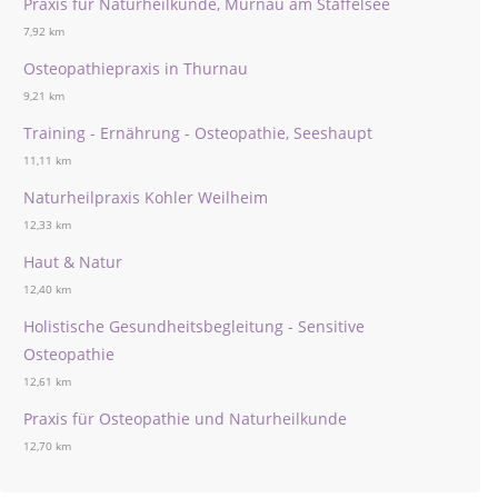
Praxis für Naturheilkunde, Murnau am Staffelsee
7,92 km
Osteopathiepraxis in Thurnau
9,21 km
Training - Ernährung - Osteopathie, Seeshaupt
11,11 km
Naturheilpraxis Kohler Weilheim
12,33 km
Haut & Natur
12,40 km
Holistische Gesundheitsbegleitung - Sensitive
Osteopathie
12,61 km
Praxis für Osteopathie und Naturheilkunde
12,70 km