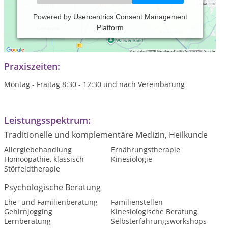
Powered by
Usercentrics Consent Management
Platform
Heilungsspiralen - die Naturheilpraxis in Oberbayern im
Herzen von Weilheim, Murnau und Penzberg.
Praxiszeiten:
Montag - Fraitag 8:30 - 12:30 und nach Vereinbarung
Leistungsspektrum:
Traditionelle und komplementäre Medizin, Heilkunde
Allergiebehandlung
Ernährungstherapie
Homöopathie, klassisch
Kinesiologie
Störfeldtherapie
Psychologische Beratung
Ehe- und Familienberatung
Familienstellen
Gehirnjogging
Kinesiologische Beratung
Lernberatung
Selbsterfahrungsworkshops