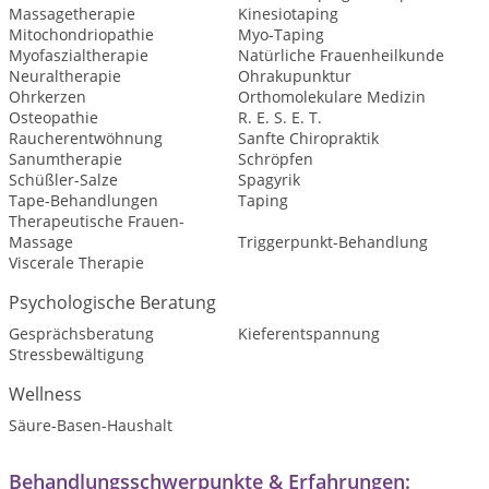
Massagetherapie
Kinesiotaping
Mitochondriopathie
Myo-Taping
Myofaszialtherapie
Natürliche Frauenheilkunde
Neuraltherapie
Ohrakupunktur
Ohrkerzen
Orthomolekulare Medizin
Osteopathie
R. E. S. E. T.
Raucherentwöhnung
Sanfte Chiropraktik
Sanumtherapie
Schröpfen
Schüßler-Salze
Spagyrik
Tape-Behandlungen
Taping
Therapeutische Frauen-
Massage
Triggerpunkt-Behandlung
Viscerale Therapie
Psychologische Beratung
Gesprächsberatung
Kieferentspannung
Stressbewältigung
Wellness
Säure-Basen-Haushalt
Behandlungsschwerpunkte & Erfahrungen: