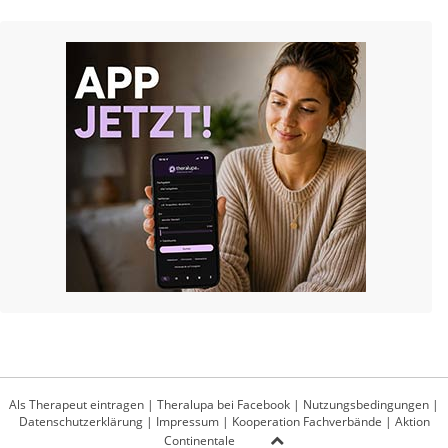
Als Therapeut eintragen
|
Theralupa bei Facebook
|
Nutzungsbedingungen
|
Datenschutzerklärung
|
Impressum
|
Kooperation Fachverbände
|
Aktion
Continentale