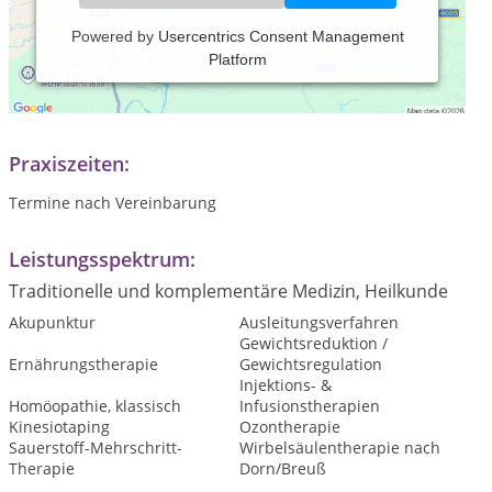
Powered by
Usercentrics Consent Management
Platform
Seit 2008 bin ich in eigener Praxis tätig. Meine
Naturheilpraxis für Gesundheit und Prävention befindet sich
im Herzen der Idsteiner Altstadt.
Praxiszeiten:
Termine nach Vereinbarung
Leistungsspektrum:
Traditionelle und komplementäre Medizin, Heilkunde
Akupunktur
Ausleitungsverfahren
Gewichtsreduktion /
Ernährungstherapie
Gewichtsregulation
Injektions- &
Homöopathie, klassisch
Infusionstherapien
Kinesiotaping
Ozontherapie
Sauerstoff-Mehrschritt-
Wirbelsäulentherapie nach
Therapie
Dorn/Breuß