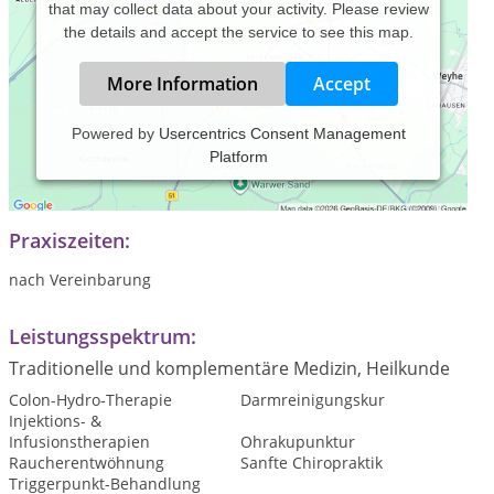
that may collect data about your activity. Please review
the details and accept the service to see this map.
More Information
Accept
Powered by
Usercentrics Consent Management
Platform
Praxisschwerpunkte sind amerikanische Chiropraktik sowie
Darmsanierung mit Colon-Hydro-Therapie
Praxiszeiten:
nach Vereinbarung
Leistungsspektrum:
Traditionelle und komplementäre Medizin, Heilkunde
Colon-Hydro-Therapie
Darmreinigungskur
Injektions- &
Infusionstherapien
Ohrakupunktur
Raucherentwöhnung
Sanfte Chiropraktik
Triggerpunkt-Behandlung