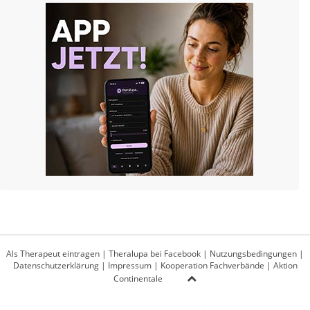
Als Therapeut eintragen
|
Theralupa bei Facebook
|
Nutzungsbedingungen
|
Datenschutzerklärung
|
Impressum
|
Kooperation Fachverbände
|
Aktion
Continentale