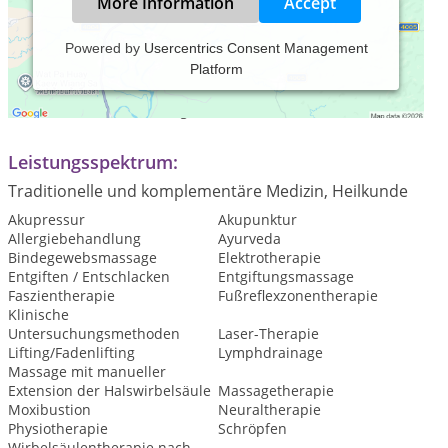
More Information
Accept
Powered by
Usercentrics Consent Management
Platform
Praxiszeiten:
Termin nach vereinbarung
Leistungsspektrum:
Traditionelle und komplementäre Medizin, Heilkunde
Akupressur
Akupunktur
Allergiebehandlung
Ayurveda
Bindegewebsmassage
Elektrotherapie
Entgiften / Entschlacken
Entgiftungsmassage
Faszientherapie
Fußreflexzonentherapie
Klinische
Untersuchungsmethoden
Laser-Therapie
Lifting/Fadenlifting
Lymphdrainage
Massage mit manueller
Extension der Halswirbelsäule
Massagetherapie
Moxibustion
Neuraltherapie
Physiotherapie
Schröpfen
Wirbelsäulentherapie nach