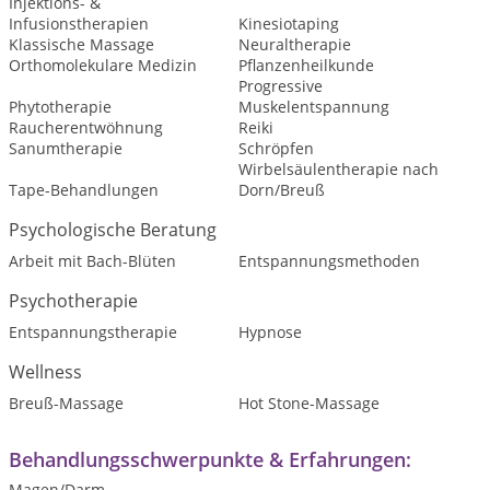
Injektions- &
Infusionstherapien
Kinesiotaping
Klassische Massage
Neuraltherapie
Orthomolekulare Medizin
Pflanzenheilkunde
Progressive
Phytotherapie
Muskelentspannung
Raucherentwöhnung
Reiki
Sanumtherapie
Schröpfen
Wirbelsäulentherapie nach
Tape-Behandlungen
Dorn/Breuß
Psychologische Beratung
Arbeit mit Bach-Blüten
Entspannungsmethoden
Psychotherapie
Entspannungstherapie
Hypnose
Wellness
Breuß-Massage
Hot Stone-Massage
Behandlungsschwerpunkte & Erfahrungen:
Magen/Darm