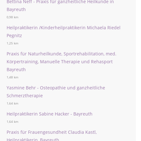
Bettina Neff - Praxis für ganzheitliche Heilkunde in
Bayreuth
0,98 km
Heilpraktikerin /Kinderheilpraktikerin Michaela Riedel
Pegnitz
1,25 km
Praxis für Naturheilkunde, Sportrehabilitation, med.
Körpertraining, Manuelle Therapie und Rehasport
Bayreuth
1,48 km
Yasmine Behr - Osteopathie und ganzheitliche
Schmerztherapie
1,64 km
Heilpraktikerin Sabine Hacker - Bayreuth
1,64 km
Praxis für Frauengesundheit Claudia Kastl,
Heilpraktikerin, Bayreuth