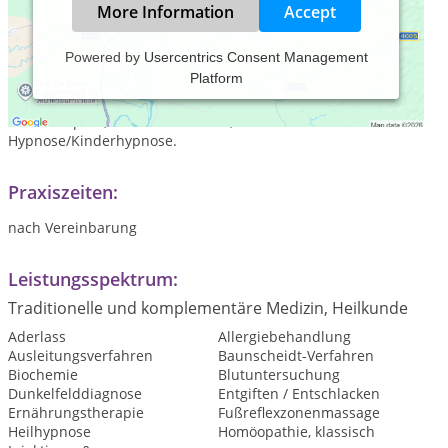
More Information
Accept
Powered by
Usercentrics Consent Management
Platform
Die Schwerpunkte meiner Naturheilpraxis sind:
Dunkelfelddiagnose, Ohrakupunktur, Ausleitungsverfahren
wie Schröpfen, Baunscheidtieren, Aderlass sowie
Hypnose/Kinderhypnose.
Praxiszeiten:
nach Vereinbarung
Leistungsspektrum:
Traditionelle und komplementäre Medizin, Heilkunde
Aderlass
Allergiebehandlung
Ausleitungsverfahren
Baunscheidt-Verfahren
Biochemie
Blutuntersuchung
Dunkelfelddiagnose
Entgiften / Entschlacken
Ernährungstherapie
Fußreflexzonenmassage
Heilhypnose
Homöopathie, klassisch