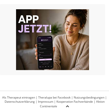
Als Therapeut eintragen
|
Theralupa bei Facebook
|
Nutzungsbedingungen
|
Datenschutzerklärung
|
Impressum
|
Kooperation Fachverbände
|
Aktion
Continentale