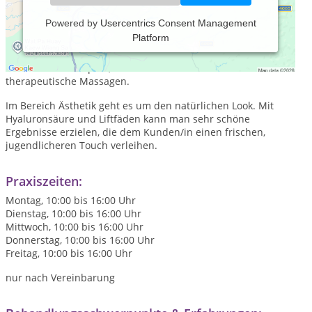
Powered by
Usercentrics Consent Management
Platform
Schwerpunktmäßig behandel ich Menschen mit
Bewegungseinschränkungen und Schmerzen. Dazu gehören
Intensivere Therapien, aber auch sanfte Korrekturen und
therapeutische Massagen.
Im Bereich Ästhetik geht es um den natürlichen Look. Mit
Hyaluronsäure und Liftfäden kann man sehr schöne
Ergebnisse erzielen, die dem Kunden/in einen frischen,
jugendlicheren Touch verleihen.
Praxiszeiten:
Montag, 10:00 bis 16:00 Uhr
Dienstag, 10:00 bis 16:00 Uhr
Mittwoch, 10:00 bis 16:00 Uhr
Donnerstag, 10:00 bis 16:00 Uhr
Freitag, 10:00 bis 16:00 Uhr
nur nach Vereinbarung