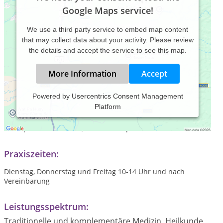
Google Maps service!
We use a third party service to embed map content
that may collect data about your activity. Please review
the details and accept the service to see this map.
More Information
Accept
Powered by
Usercentrics Consent Management
Platform
Schmerztherapie, Infusionen/ Injektionen, auch
Prüfungsvorbereitung, Bioresonanz, EAV, Blutegeltherapie,
Osteopathieanwärterin, Neuraltherapie
Praxiszeiten:
Dienstag, Donnerstag und Freitag 10-14 Uhr und nach
Vereinbarung
Leistungsspektrum:
Traditionelle und komplementäre Medizin, Heilkunde