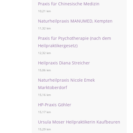
Praxis für Chinesische Medizin
10,21 km
Naturheilpraxis MANUMED, Kempten
11,32 km
Praxis für Psychotherapie (nach dem
Heilpraktikergesetz)
12,32 km
Heilpraxis Diana Streicher
15,06 km
Naturheilpraxis Nicole Emek
Marktoberdorf
15,16 km
HP-Praxis Göhler
15,17 km
Ursula Moser Heilpraktikerin Kaufbeuren
15,29 km