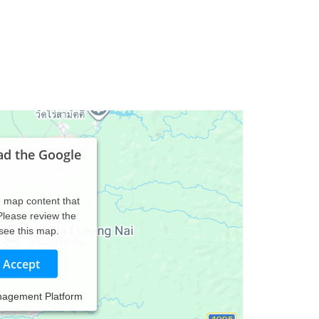
ad the Google
d map content that
 Please review the
 see this map.
Accept
nagement Platform