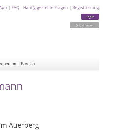
App
|
FAQ - Häufig gestellte Fragen
|
Registrierung
Login
Registrieren
rapeuten || Bereich
fmann
am Auerberg