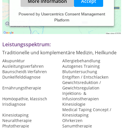
More Information
Accept
Powered by
Usercentrics Consent Management
Platform
Praxiszeiten:
nach telefonischer Vereinbarung
Leistungsspektrum:
Traditionelle und komplementäre Medizin, Heilkunde
Akupunktur
Allergiebehandlung
Ausleitungsverfahren
Autogenes Training
Baunscheidt-Verfahren
Blutuntersuchung
Dunkelfelddiagnose
Entgiften / Entschlacken
Gewichtsreduktion /
Ernährungstherapie
Gewichtsregulation
Injektions- &
Homöopathie, klassisch
Infusionstherapien
Irisdiagnose
Kinesiologie
Medical Taping Concept /
Kinesiotaping
Kinesiotaping
Neuraltherapie
Ohrkerzen
Phytotherapie
Sanumtherapie