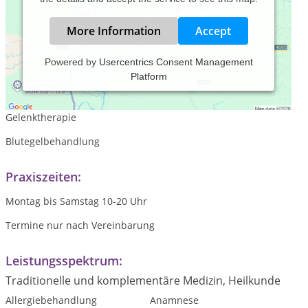
More Information
Accept
Powered by
Usercentrics Consent Management
Platform
Praxis für Klassische Homöopathie
Arbeit am Bewegungsapparat-Massage,Wirbel- und
Gelenktherapie
Blutegelbehandlung
Praxiszeiten:
Montag bis Samstag 10-20 Uhr
Termine nur nach Vereinbarung
Leistungsspektrum:
Traditionelle und komplementäre Medizin, Heilkunde
Allergiebehandlung
Anamnese