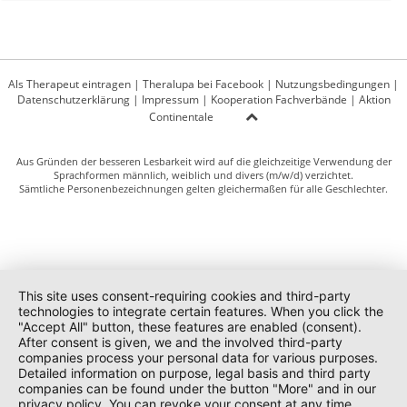
Als Therapeut eintragen
|
Theralupa bei Facebook
|
Nutzungsbedingungen
|
Datenschutzerklärung
|
Impressum
|
Kooperation Fachverbände
|
Aktion
Continentale
Aus Gründen der besseren Lesbarkeit wird auf die gleichzeitige Verwendung der
Sprachformen männlich, weiblich und divers (m/w/d) verzichtet.
Sämtliche Personenbezeichnungen gelten gleichermaßen für alle Geschlechter.
This site uses consent-requiring cookies and third-party
technologies to integrate certain features. When you click the
"Accept All" button, these features are enabled (consent).
After consent is given, we and the involved third-party
companies process your personal data for various purposes.
Detailed information on purpose, legal basis and third party
companies can be found under the button "More" and in our
privacy policy. You can revoke your consent at any time.