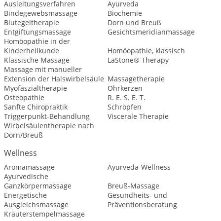
Ausleitungsverfahren
Ayurveda
Bindegewebsmassage
Biochemie
Blutegeltherapie
Dorn und Breuß
Entgiftungsmassage
Gesichtsmeridianmassage
Homöopathie in der
Kinderheilkunde
Homöopathie, klassisch
Klassische Massage
LaStone® Therapy
Massage mit manueller
Extension der Halswirbelsäule
Massagetherapie
Myofaszialtherapie
Ohrkerzen
Osteopathie
R. E. S. E. T.
Sanfte Chiropraktik
Schröpfen
Triggerpunkt-Behandlung
Viscerale Therapie
Wirbelsäulentherapie nach
Dorn/Breuß
Wellness
Aromamassage
Ayurveda-Wellness
Ayurvedische
Ganzkörpermassage
Breuß-Massage
Energetische
Gesundheits- und
Ausgleichsmassage
Präventionsberatung
Kräuterstempelmassage