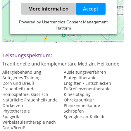
More Information
Accept
Powered by
Usercentrics Consent Management
Platform
Praxiszeiten:
Termine nach Vereinbarung
Leistungsspektrum:
Traditionelle und komplementäre Medizin, Heilkunde
Allergiebehandlung
Ausleitungsverfahren
Autogenes Training
Blutegeltherapie
Dorn und Breuß
Entgiften / Entschlacken
Frauenheilkunde
Fußreflexzonentherapie
Homöopathie, klassisch
Kinesiotaping
Natürliche Frauenheilkunde
Ohrakupunktur
Ohrkerzen
Pflanzenheilkunde
Phytotherapie
Schröpfen
Spagyrik
Spenglersan-Kolloide
Wirbelsäulentherapie nach
Dorn/Breuß