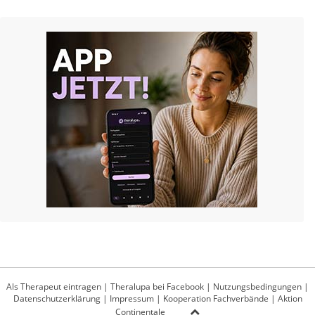
Als Therapeut eintragen
|
Theralupa bei Facebook
|
Nutzungsbedingungen
|
Datenschutzerklärung
|
Impressum
|
Kooperation Fachverbände
|
Aktion
Continentale