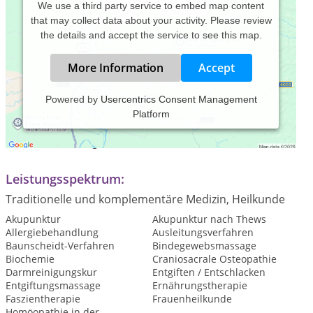
We use a third party service to embed map content
that may collect data about your activity. Please review
the details and accept the service to see this map.
More Information
Accept
Powered by
Usercentrics Consent Management
Platform
Praxiszeiten:
Nach Vereinbarung
Leistungsspektrum:
Traditionelle und komplementäre Medizin, Heilkunde
Akupunktur
Akupunktur nach Thews
Allergiebehandlung
Ausleitungsverfahren
Baunscheidt-Verfahren
Bindegewebsmassage
Biochemie
Craniosacrale Osteopathie
Darmreinigungskur
Entgiften / Entschlacken
Entgiftungsmassage
Ernährungstherapie
Faszientherapie
Frauenheilkunde
Homöopathie in der