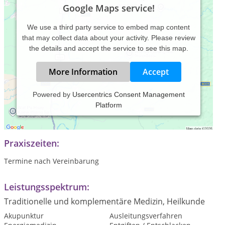
Google Maps service!
We use a third party service to embed map content
that may collect data about your activity. Please review
the details and accept the service to see this map.
More Information
Accept
Powered by
Usercentrics Consent Management
Platform
Ich begleite Sie auf Ihrem Weg zu sich selbst mit
verschiedenen Therapieangeboten.
Praxiszeiten:
Termine nach Vereinbarung
Leistungsspektrum:
Traditionelle und komplementäre Medizin, Heilkunde
Akupunktur
Ausleitungsverfahren