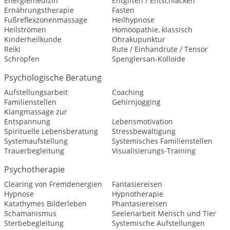
Energiemedizin
Entgiften / Entschlacken
Ernährungstherapie
Fasten
Fußreflexzonenmassage
Heilhypnose
Heilströmen
Homöopathie, klassisch
Kinderheilkunde
Ohrakupunktur
Reiki
Rute / Einhandrute / Tensor
Schröpfen
Spenglersan-Kolloide
Psychologische Beratung
Aufstellungsarbeit
Coaching
Familienstellen
Gehirnjogging
Klangmassage zur
Entspannung
Lebensmotivation
Spirituelle Lebensberatung
Stressbewältigung
Systemaufstellung
Systemisches Familienstellen
Trauerbegleitung
Visualisierungs-Training
Psychotherapie
Clearing von Fremdenergien
Fantasiereisen
Hypnose
Hypnotherapie
Katathymes Bilderleben
Phantasiereisen
Schamanismus
Seelenarbeit Mensch und Tier
Sterbebegleitung
Systemische Aufstellungen