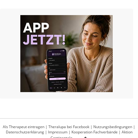
Als Therapeut eintragen
|
Theralupa bei Facebook
|
Nutzungsbedingungen
|
Datenschutzerklärung
|
Impressum
|
Kooperation Fachverbände
|
Aktion
Continentale