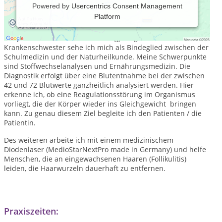
Powered by
Usercentrics Consent Management
Platform
Mein Name ist Kristine Albers, ich bin seit 16 Jahren
examinierte Krankenschwester und seit 7 Jahren
Heilpraktikerin. Durch meine langjährige Arbeit als
Krankenschwester sehe ich mich als Bindeglied zwischen der
Schulmedizin und der Naturheilkunde. Meine Schwerpunkte
sind Stoffwechselanalysen und Ernährungsmedizin. Die
Diagnostik erfolgt über eine Blutentnahme bei der zwischen
42 und 72 Blutwerte ganzheitlich analysiert werden. Hier
erkenne ich, ob eine Reagulationsstörung im Organismus
vorliegt, die der Körper wieder ins Gleichgewicht bringen
kann. Zu genau diesem Ziel begleite ich den Patienten / die
Patientin.
Des weiteren arbeite ich mit einem medizinischem
Diodenlaser (MedioStarNextPro made in Germany) und helfe
Menschen, die an eingewachsenen Haaren (Follikulitis)
leiden, die Haarwurzeln dauerhaft zu entfernen.
Praxiszeiten: