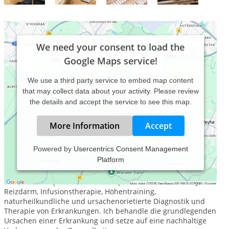
We need your consent to load the
Google Maps service!
We use a third party service to embed map content
that may collect data about your activity. Please review
the details and accept the service to see this map.
More Information
Accept
Powered by
Usercentrics Consent Management
Platform
Mein Name ist Thomas Venus, ich bin Heilpraktiker in
Hamburg mit eigener Praxis, direkt an der Innenalster. Meine
Arbeitsschwerpunkte sind: Osteopathie / Ortho-Bionomy,
Reizdarm, Infusionstherapie, Höhentraining,
naturheilkundliche und ursachenorietierte Diagnostik und
Therapie von Erkrankungen. Ich behandle die grundlegenden
Ursachen einer Erkrankung und setze auf eine nachhaltige